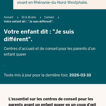
vivant en Rhénanie-du-Nord-Westphalie.
Breadcrumb
Accueil
10 à 16 ans
Conseil
Votre enfant dit : "Je suis différent".
Votre enfant dit : "Je suis
différent".
Centres d'accueil et de conseil pour les parents d'un
enfant queer
.
Texte mis à jour pour la dernière fois:
2026-03-10
L'essentiel sur les centres de conseil pour les
parents ayant un enfant queer en un coup d'œil