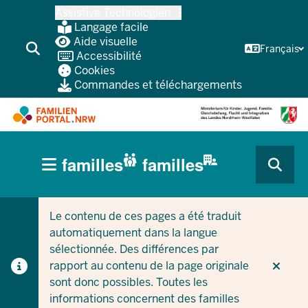
Skip
Assistive Technologien
vers
Langage facile
le
Aide visuelle
Français
Accessibilité
contenu
Cookies
principal
Commandes et téléchargements
HAUPTNAVIGATION
familles
familles
(BÜRGERBEREICH
CURRENT SECTION POUR LES ENTREPRISES/COLLEC
CURRENT SECTION POUR LES FAMILLES
MOBILE)
Le contenu de ces pages a été traduit
automatiquement dans la langue
sélectionnée. Des différences par
rapport au contenu de la page originale
sont donc possibles. Toutes les
informations concernent des familles