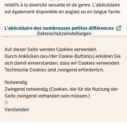
relatifs à la diversité sexuelle et de genre. L'abécédaire
est également disponible en anglais ou en langue facile.
L'abécédaire des nombreuses petites différences
Datenschutzeinstellungen
Privacy settings
Auf dieser Seite werden Cookies verwendet.
L'étude du DJI "Coming-out in NRW" analyse les
Durch Anklicken des/der Cookie-Button(s) erklären Sie
expériences des jeunes queers âgés de 14 à 27 ans en
sich damit einverstanden, dass wir Cookies verwenden.
Rhénanie du Nord-Westphalie.
Technische Cookies sind zwingend erforderlich.
Notwendig
Étude sur le coming-out en Rhénanie-du-Nord-
Zwingend notwendig (Cookies, die für die Nutzung der
Westphalie
Seite zwingend vorhanden sein müssen.)
Verstanden