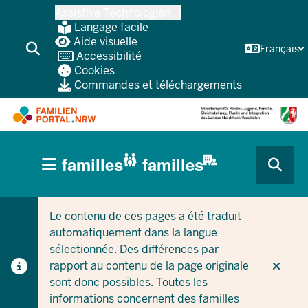
Skip
Assistive Technologien
vers
Langage facile
le
Aide visuelle
Français
Accessibilité
contenu
Cookies
principal
Commandes et téléchargements
HAUPTNAVIGATION
familles
familles
(BÜRGERBEREICH
CURRENT SECTION POUR LES ENTREPRISES/COLLEC
CURRENT SECTION POUR LES FAMILLES
MOBILE)
Le contenu de ces pages a été traduit
automatiquement dans la langue
sélectionnée. Des différences par
rapport au contenu de la page originale
sont donc possibles. Toutes les
informations concernent des familles