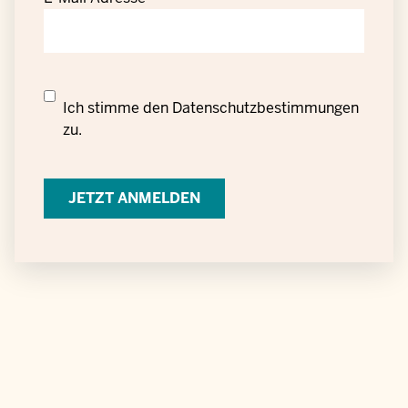
Datenschutzrechtliche
Ich stimme den
Datenschutzbestimmungen
Einwilligung
zu.
zur
Verarbeitung
personenbezogener
Daten