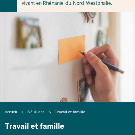
vivant en Rhénanie-du-Nord-Westphalie.
Breadcrumb
Accueil
6 à 10 ans
Travail et famille
Travail et famille