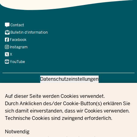
Meta
Contact
Navi
Bulletin d'information
Social
Facebook
Instagram
X
YouTube
Datenschutzeinstellungen
© 2021 - 2026 Ministerium für Kinder, Jugend, Familie,
Gleichstellung, Flucht und Integration des Landes Nordrhein-
Privacy settings
Auf dieser Seite werden Cookies verwendet.
Westfalen
Durch Anklicken des/der Cookie-Button(s) erklären Sie
sich damit einverstanden, dass wir Cookies verwenden.
Technische Cookies sind zwingend erforderlich.
Information
sur la
Mentions
Paramètre
Notwendig
Contact
Commandes
protection