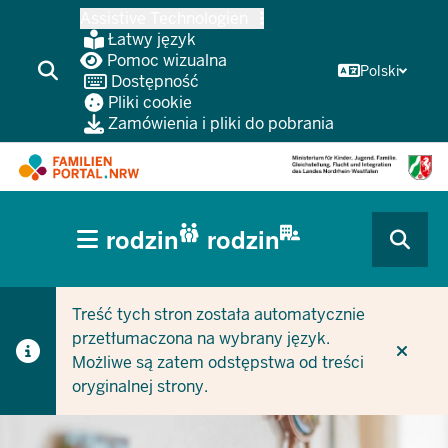
Przejdź
Assistive Technologien
do
Łatwy język
głównej
Pomoc wizualna
Polski
Dostępność
treści
Pliki cookie
Zamówienia i pliki do pobrania
HAUPTNAVIGATION
rodzin
rodzin
(BÜRGERBEREICH
CURRENT SECTION DLA FIRM/GMIN
CURRENT SECTION DLA RODZIN
MOBILE)
Treść tych stron została automatycznie
przetłumaczona na wybrany język.
Możliwe są zatem odstępstwa od treści
oryginalnej strony.