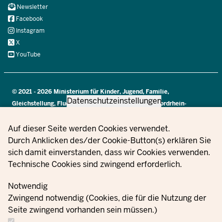
Navi
Newsletter
Social
Facebook
Instagram
X
YouTube
© 2021 - 2026 Ministerium für Kinder, Jugend, Familie,
Datenschutzeinstellungen
Gleichstellung, Flucht und Integration des Landes Nordrhein-
Westfalen
Privacy settings
Auf dieser Seite werden Cookies verwendet.
Durch Anklicken des/der Cookie-Button(s) erklären Sie
Informacje
sich damit einverstanden, dass wir Cookies verwenden.
Proszę się z
Ustawien
dotyczące
Technische Cookies sind zwingend erforderlich.
nami
Zamówienia
Nadruk
plików
ochrony
skontaktować
cookie
danych
Notwendig
Zwingend notwendig (Cookies, die für die Nutzung der
Seite zwingend vorhanden sein müssen.)