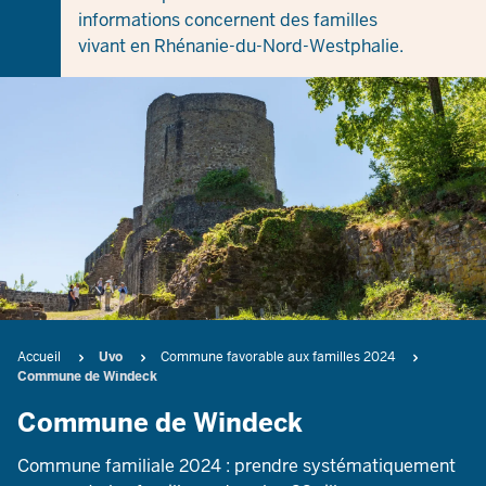
informations concernent des familles
vivant en Rhénanie-du-Nord-Westphalie.
Breadcrumb
Accueil
Uvo
Commune favorable aux familles 2024
Commune de Windeck
Commune de Windeck
Commune familiale 2024 : prendre systématiquement