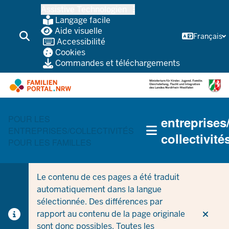
Skip
Assistive Technologien
vers
Langage facile
le
Aide visuelle
Français
Accessibilité
contenu
Cookies
principal
Commandes et téléchargements
HAUPTNAVIGATION
POUR LES
entreprises
(TRÄGERBEREICH)
ENTREPRISES/COLLECTIVITÉS
collectivité
POUR LES FAMILLES
Le contenu de ces pages a été traduit
automatiquement dans la langue
sélectionnée. Des différences par
rapport au contenu de la page originale
sont donc possibles. Toutes les