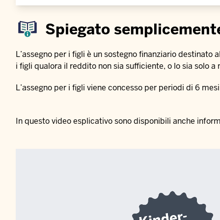
Spiegato semplicement
L’assegno per i figli è un sostegno finanziario destinato 
i figli qualora il reddito non sia sufficiente, o lo sia solo
L’assegno per i figli viene concesso per periodi di 6 me
In questo video esplicativo sono disponibili anche informa
Video
file