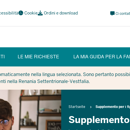
Meta
essibilità
Cookie
Ordini e download
Ci contat
Navi
Social
TI
LE MIE RICHIESTE
LA MIA GUIDA PER LA FA
tomaticamente nella lingua selezionata. Sono pertanto possibil
enti nella Renania Settentrionale-Vestfalia.
Breadcrumb
Startseite
Supplemento per i fi
Supplemento p