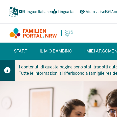
Passa
al
Lingua: Italiano
Lingua facile
Aiuto visivo
Acc
contenuto
principale
Famiglie.
Genitori.
Figli.
HAUPTNAVIGATION
START
IL MIO BAMBINO
I MIEI ARGOMEN
(BÜRGERBEREICH)
I contenuti di queste pagine sono stati tradotti au
Tutte le informazioni si riferiscono a famiglie resid