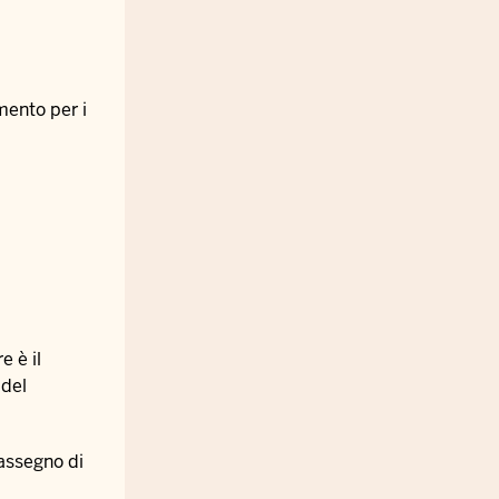
mento per i
e è il
 del
 assegno di