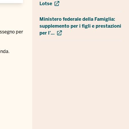
Lotse
Ministero federale della Famiglia:
supplemento per i figli e prestazioni
’assegno per
per l’…
anda.