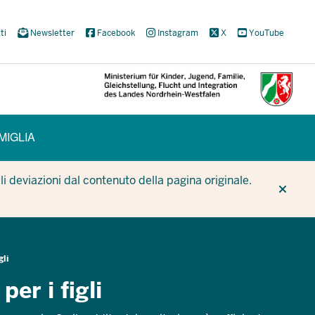
ti
Newsletter
Facebook
Instagram
X
YouTube
MIGLIA
CUR
CUR
BE
i deviazioni dal contenuto della pagina originale.
gli
er i figli