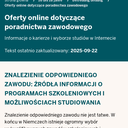
Breadcrumb
Strona główna
16 bis 18 jahre
Betreuung bildung
Oferty online dotyczące poradnictwa zawodowego
Oferty online dotyczące
poradnictwa zawodowego
Informacje o karierze i wyborze studiów w Internecie
Tekst ostatnio zaktualizowany:
2025-09-22
ZNALEZIENIE ODPOWIEDNIEGO
ZAWODU: ŹRÓDŁA INFORMACJI O
PROGRAMACH SZKOLENIOWYCH I
MOŻLIWOŚCIACH STUDIOWANIA
Znalezienie odpowiedniego zawodu nie jest łatwe. W
końcu w Niemczech istnieje ogromny wybór