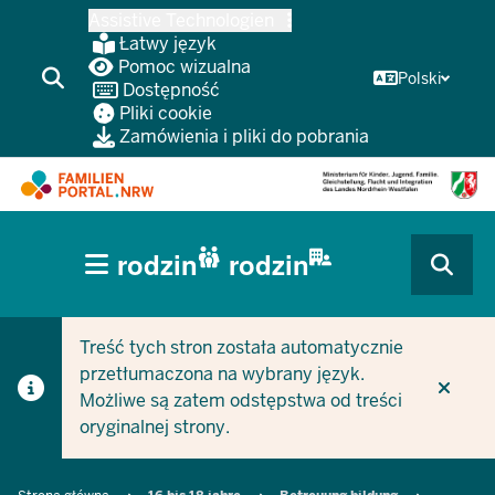
Przejdź
Assistive Technologien
do
Łatwy język
głównej
Pomoc wizualna
Polski
Dostępność
treści
Pliki cookie
Zamówienia i pliki do pobrania
HAUPTNAVIGATION
rodzin
rodzin
(BÜRGERBEREICH
CURRENT SECTION DLA FIRM/GMIN
CURRENT SECTION DLA RODZIN
MOBILE)
Treść tych stron została automatycznie
przetłumaczona na wybrany język.
Możliwe są zatem odstępstwa od treści
oryginalnej strony.