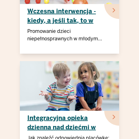
Wczesna interwencja -
kiedy, a jeśli tak, to w
jaki sposób?
Promowanie dzieci
niepełnosprawnych w młodym
wieku
Integracyjna opieka
dzienna nad dziećmi w
NRW
Jak znaleźć odpowiednią placówkę: