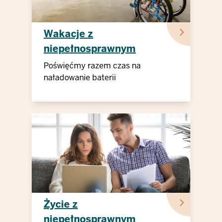
Wakacje z
niepełnosprawnym
dzieckiem
Poświęćmy razem czas na
naładowanie baterii
Życie z
niepełnosprawnym