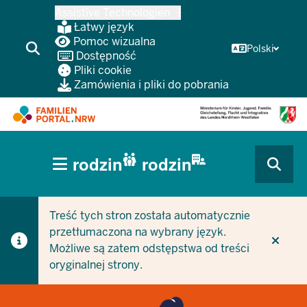
Przejdź
Assistive Technologien
do
Łatwy język
głównej
Pomoc wizualna
Polski
Dostępność
treści
Pliki cookie
Zamówienia i pliki do pobrania
HAUPTNAVIGATION
rodzin
rodzin
(BÜRGERBEREICH
CURRENT SECTION DLA FIRM/GMIN
CURRENT SECTION DLA RODZIN
MOBILE)
Treść tych stron została automatycznie
przetłumaczona na wybrany język.
Możliwe są zatem odstępstwa od treści
oryginalnej strony.