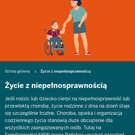
Breadcrumb
Strona główna
Życie z niepełnosprawnością
Życie z niepełnosprawnością
Jeśli rodzic lub dziecko cierpi na niepełnosprawność lub
przewlekłą chorobę, życie rodzinne z dnia na dzień staje
się szczególnie trudne. Choroba, opieka i organizacja
codziennego życia stanowią duże obciążenie dla
wszystkich zaangażowanych osób. Tutaj na
Familienportal.NRW mogą Państwo uzyskać przegląd