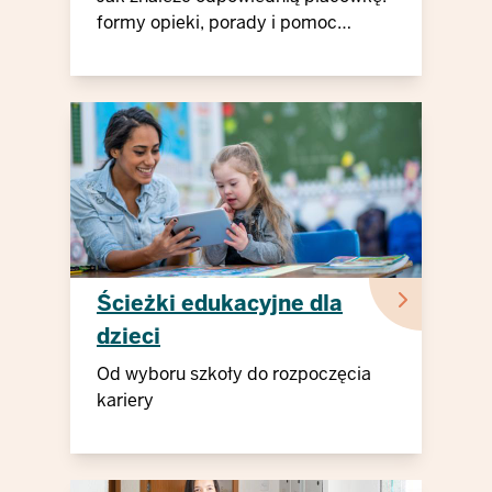
formy opieki, porady i pomoc
finansowa
Ścieżki edukacyjne dla
dzieci
niepełnosprawnych
Od wyboru szkoły do rozpoczęcia
kariery