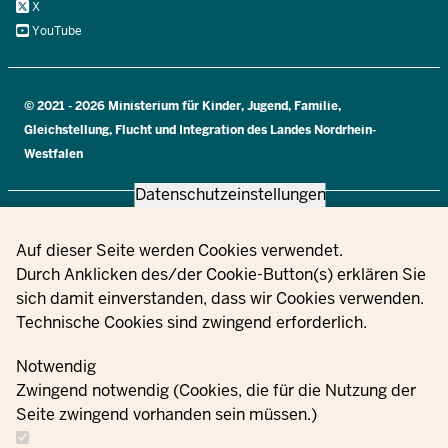
X
YouTube
© 2021 - 2026 Ministerium für Kinder, Jugend, Familie,
Gleichstellung, Flucht und Integration des Landes Nordrhein-
Westfalen
Datenschutzeinstellungen
Informacje
Proszę się z
Ustawien
dotyczące
Privacy settings
Auf dieser Seite werden Cookies verwendet.
nami
Zamówienia
Nadruk
plików
ochrony
Durch Anklicken des/der Cookie-Button(s) erklären Sie
skontaktować
cookie
danych
sich damit einverstanden, dass wir Cookies verwenden.
Technische Cookies sind zwingend erforderlich.
Notwendig
Zwingend notwendig (Cookies, die für die Nutzung der
Seite zwingend vorhanden sein müssen.)