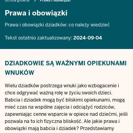
Breadcrumb
Strona główna
Prawa i obowiązki
Prawa i obowiązki
Prawa i obowiązki dziadków: co należy wiedzieć
Tekst ostatnio zaktualizowany:
2024-09-04
DZIADKOWIE SĄ WAŻNYMI OPIEKUNAMI
WNUKÓW
Wielu dziadków postrzega wnuki jako wzbogacenie i
chce odgrywać ważną rolę w życiu swoich dzieci.
Babcia i dziadek mogą być bliskimi opiekunami, mogą
mieć czas na wspólne zajęcia i odciążyć rodziców,
zapewniając cenne wsparcie w opiece nad dziećmi, jeśli
pozwala na to ich fizyczna bliskość. Ale jakie prawa i
obowiązki mają babcia i dziadek? Przedstawiamy