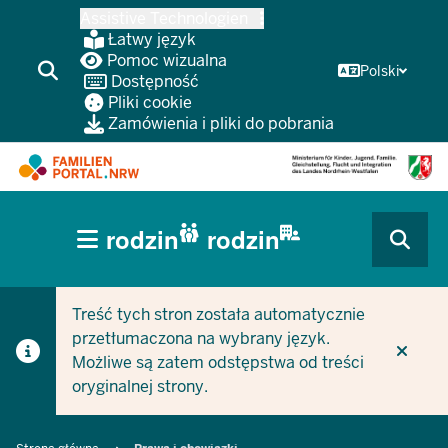
Przejdź
Assistive Technologien
do
Łatwy język
głównej
Pomoc wizualna
Polski
Dostępność
treści
Pliki cookie
Zamówienia i pliki do pobrania
HAUPTNAVIGATION
rodzin
rodzin
(BÜRGERBEREICH
CURRENT SECTION DLA FIRM/GMIN
CURRENT SECTION DLA RODZIN
MOBILE)
Treść tych stron została automatycznie
przetłumaczona na wybrany język.
Możliwe są zatem odstępstwa od treści
oryginalnej strony.