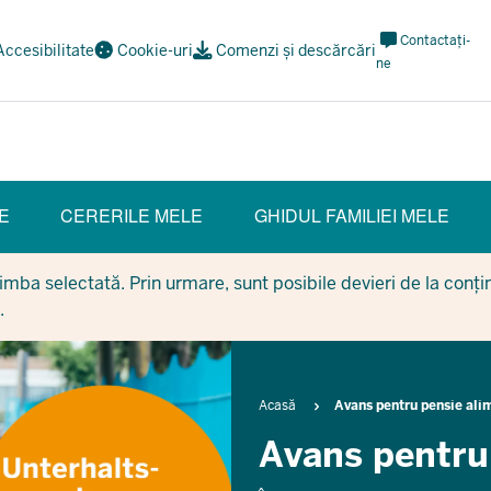
Meta
Contactați-
Accesibilitate
Cookie-uri
Comenzi și descărcări
Navi
ne
Social
E
CERERILE MELE
GHIDUL FAMILIEI MELE
mba selectată. Prin urmare, sunt posibile devieri de la conținu
.
Breadcrumb
Acasă
Avans pentru pensie ali
Avans pentru