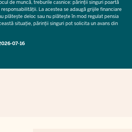
 locul de muncă, treburile casnice: părinții singuri poartă
responsabilității. La acestea se adaugă grijile financiare
 nu plătește deloc sau nu plătește în mod regulat pensia
eastă situație, părinții singuri pot solicita un avans din
2026-07-16