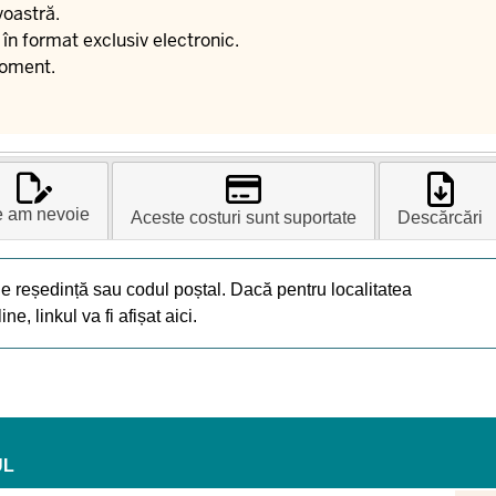
voastră.
în format exclusiv electronic.
moment.
 am nevoie
Aceste costuri sunt suportate
Descărcări
de reședință sau codul poștal. Dacă pentru localitatea
, linkul va fi afișat aici.
UL