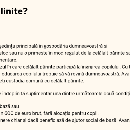
linite?
reședința principală în gospodăria dumneavoastră și
oc sau nu o primește în mod regulat de la celălalt părinte 
imentare.
l în care celălalt părinte participă la îngrijirea copilului. Cu
și educarea copilului trebuie să vă revină dumneavoastră. Ava
eți custodia comună cu celălalt părinte.
e îndeplinită suplimentar una dintre următoarele două condiți
 bază sau
țin 600 de euro brut, fără alocația pentru copii.
inere chiar și dacă beneficiază de ajutor social de bază. Avan