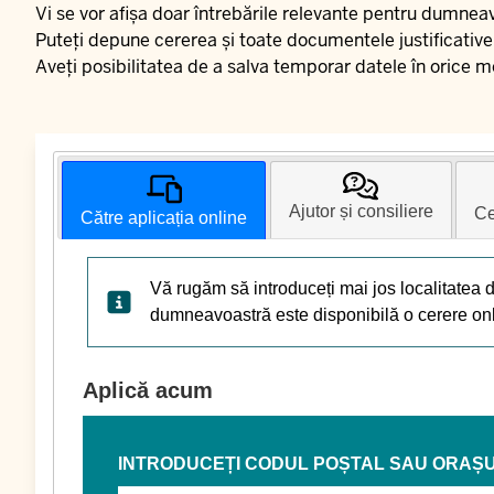
Vi se vor afișa doar întrebările relevante pentru dumnea
Puteți depune cererea și toate documentele justificative 
Aveți posibilitatea de a salva temporar datele în orice 
Ajutor și consiliere
Ce
Către aplicația online
Vă rugăm să introduceți mai jos localitatea 
dumneavoastră este disponibilă o cerere online
Aplică acum
INTRODUCEȚI CODUL POȘTAL SAU ORAȘ