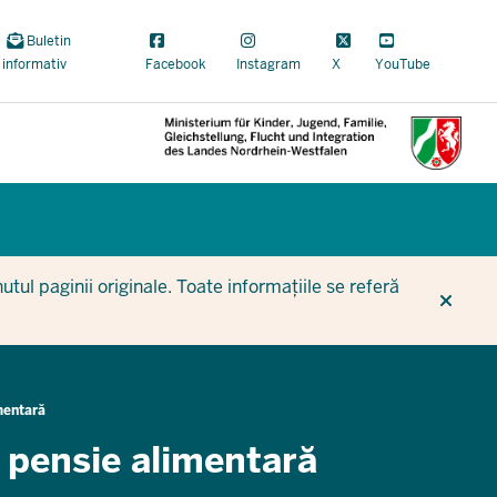
Buletin
informativ
Facebook
Instagram
X
YouTube
CUR
CUR
BE
tul paginii originale. Toate informațiile se referă
mentară
 pensie alimentară