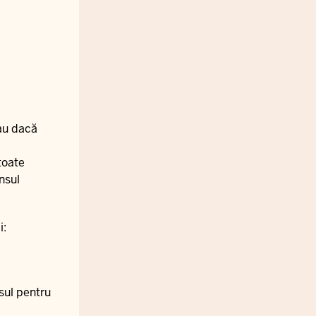
sau dacă
 toate
nsul
i:
sul pentru