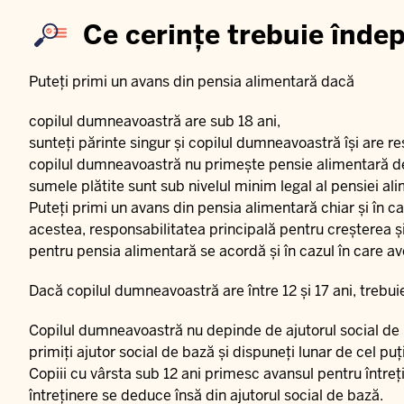
Ce cerințe trebuie îndep
Puteți primi un avans din pensia alimentară dacă
copilul dumneavoastră are sub 18 ani,
sunteți părinte singur și copilul dumneavoastră își are 
copilul dumneavoastră nu primește pensie alimentară del
sumele plătite sunt sub nivelul minim legal al pensiei al
Puteți primi un avans din pensia alimentară chiar și în cazu
acestea, responsabilitatea principală pentru creșterea 
pentru pensia alimentară se acordă și în cazul în care av
Dacă copilul dumneavoastră are între 12 și 17 ani, trebui
Copilul dumneavoastră nu depinde de ajutorul social de
primiți ajutor social de bază și dispuneți lunar de cel pu
Copiii cu vârsta sub 12 ani primesc avansul pentru întreț
întreținere se deduce însă din ajutorul social de bază.