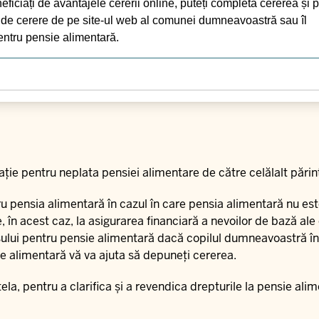
neficiați de avantajele cererii online, puteți completa cererea și 
l de cerere de pe site-ul web al comunei dumneavoastră sau îl
pentru pensie alimentară.
ie pentru neplata pensiei alimentare de către celălalt părin
u pensia alimentară în cazul în care pensia alimentară nu est
 în acest caz, la asigurarea financiară a nevoilor de bază ale 
ansului pentru pensie alimentară dacă copilul dumneavoastră î
ie alimentară vă va ajuta să depuneți cererea.
tela
, pentru a clarifica și a revendica drepturile la pensie ali