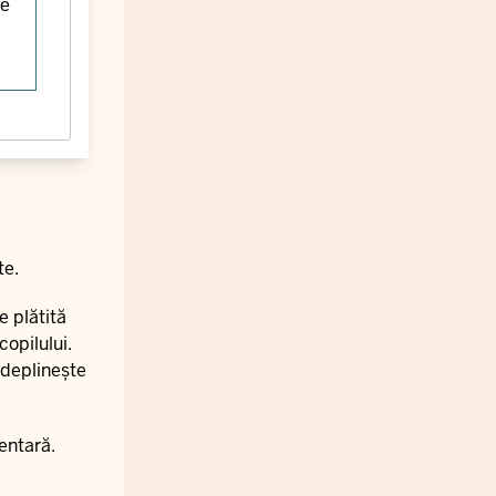
pe
te.
e plătită
copilului.
ndeplinește
mentară.