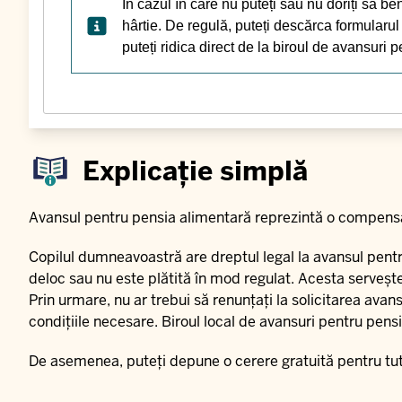
În cazul în care nu puteți sau nu doriți să be
hârtie. De regulă, puteți descărca formularu
puteți ridica direct de la biroul de avansuri 
Explicație simplă
Avansul pentru pensia alimentară reprezintă o compensaț
Copilul dumneavoastră are dreptul legal la avansul pentr
deloc sau nu este plătită în mod regulat. Acesta servește,
Prin urmare, nu ar trebui să renunțați la solicitarea av
condițiile necesare. Biroul local de avansuri pentru pens
De asemenea, puteți depune o cerere gratuită pentru
tu