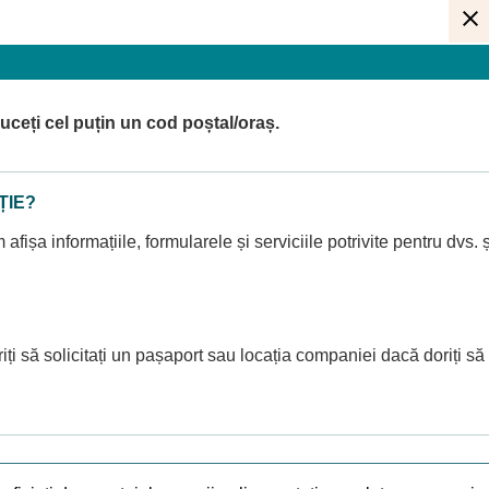
ceți cel puțin un cod poștal/oraș.
ȚIE?
afișa informațiile, formularele și serviciile potrivite pentru dvs. ș
ți să solicitați un pașaport sau locația companiei dacă doriți să