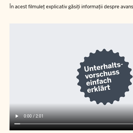
În acest filmuleț explicativ găsiți informații despre avan
Video
file