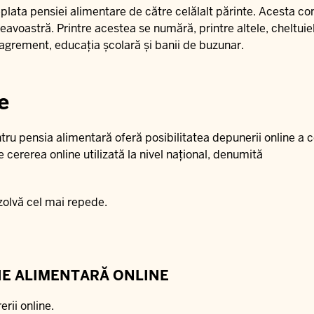
lata pensiei alimentare de către celălalt părinte. Acesta con
avoastră. Printre acestea se numără, printre altele, cheltuiel
 agrement, educația școlară și banii de buzunar.
e
ru pensia alimentară oferă posibilitatea depunerii online a c
cererea online utilizată la nivel național, denumită
zolvă cel mai repede.
IE ALIMENTARĂ ONLINE
rii online.