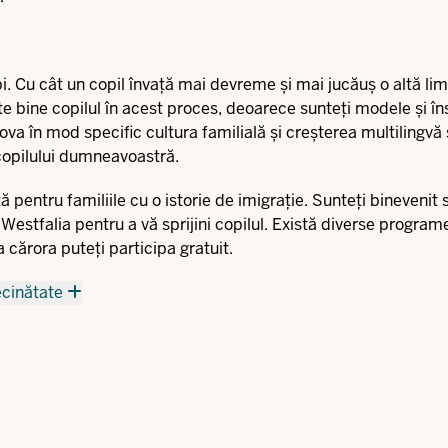
i. Cu cât un copil învață mai devreme și mai jucăuș o altă lim
rte bine copilul în acest proces, deoarece sunteți modele și îns
va în mod specific cultura familială și creșterea multilingvă ș
 copilului dumneavoastră.
pentru familiile cu o istorie de imigrație. Sunteți binevenit să
estfalia pentru a vă sprijini copilul. Există diverse program
 cărora puteți participa gratuit.
ecinătate