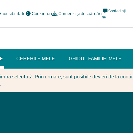
Meta
Contactați-
Accesibilitate
Cookie-uri
Comenzi și descărcări
Navi
ne
Social
E
CERERILE MELE
GHIDUL FAMILIEI MELE
NT SECTION)
mba selectată. Prin urmare, sunt posibile devieri de la conținu
.