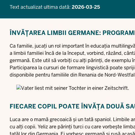
Text actualizat ultima dată:
2026-03-25
ÎNVĂȚAREA LIMBII GERMANE: PROGRAME
Ca familie, jucați un rol important în educația multiling
a limbii familiei încă de la început, vorbind, râzând, cân
germană. Este util să vorbiți cu alți părinți, de exemplu în
Participarea la cursuri de formare lingvistică poate spri
disponibile pentru familiile din Renania de Nord-Westfal
FIECARE COPIL POATE ÎNVĂȚA DOUĂ SA
Luca are o mamă grecoaică și un tată spaniol. Limbile amb
cu alți copii. Yeliz are părinți turci cu care vorbește l
tatăl lor din Germania. Ei vorbesc germană și rusă acasă