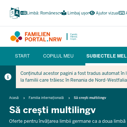
Treci
la
Limbă: Românesc
Limbaj ușor
Ajutor vizual
conținutul
principal
Familii.
Părinți.
Copii.
HAUPTNAVIGATION
START
COPILUL MEU
SUBIECTELE MEL
(BÜRGERBEREICH)
(CURRE
Conținutul acestor pagini a fost tradus automat în li
la familii care trăiesc în Renania de Nord-Westfalia
Breadcrumb
Acasă
Familia internațională
Să crești multilingv
Să crești multilingv
Oferte pentru învățarea limbii germane ca a doua limbă