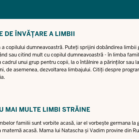
 DE ÎNVĂȚARE A LIMBII
vă a copilului dumneavoastră. Puteți sprijini dobândirea limbii
tând sau citind mult cu copilul dumneavoastră - în limba famili
 cadrul unui grup pentru copii, la o întâlnire a părinților sau la
jini, de asemenea, dezvoltarea limbajului. Citiți despre progr
ia.
U MAI MULTE LIMBI STRĂINE
elor familii sunt vorbite acasă, iar el vorbește germana la g
imba maternă acasă. Mama lui Natascha și Vadim provine din Rus
.