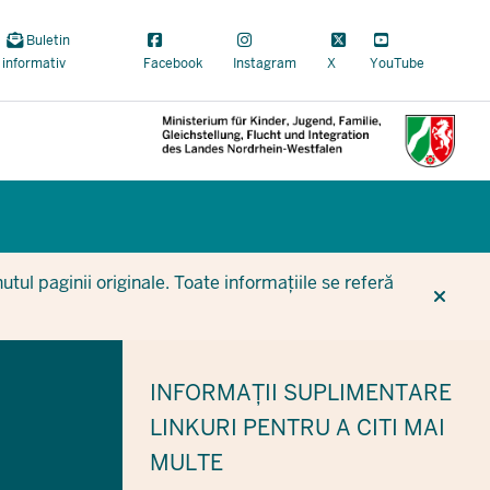
Buletin
informativ
Facebook
Instagram
X
YouTube
CUR
CUR
BE
tul paginii originale. Toate informațiile se referă
INFORMAȚII SUPLIMENTARE
LINKURI PENTRU A CITI MAI
MULTE