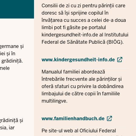
Consilii de zi cu zi pentru părinții care
doresc să își sprijine copilul în
învățarea cu succes a celei de-a doua
limbi pot fi găsite pe portalul
kindergesundheit-info.de al Institutului
Federal de Sănătate Publică (BIÖG).
 germane și
ei și în
www.kindergesundheit-info.de
 grădiniță.
amele
Manualul familiei abordează
întrebările frecvente ale părinților și
oferă sfaturi cu privire la dobândirea
limbajului de către copii în familiile
multilingve.
www.familienhandbuch.de
rădiniță și
ia, iar
Pe site-ul web al Oficiului Federal