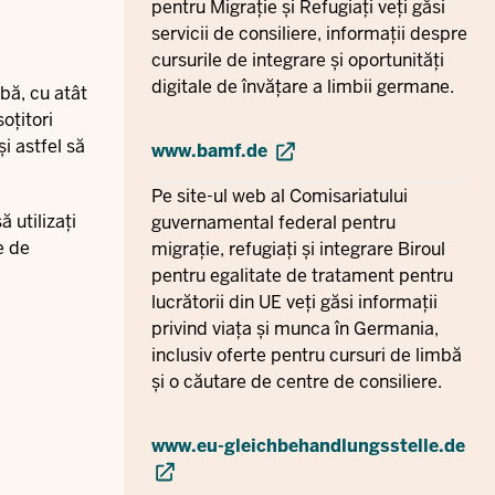
pentru Migrație și Refugiați veți găsi
servicii de consiliere, informații despre
cursurile de integrare și oportunități
digitale de învățare a limbii germane.
bă, cu atât
oțitori
i astfel să
www.bamf.de
Pe site-ul web al Comisariatului
 utilizați
guvernamental federal pentru
e de
migrație, refugiați și integrare Biroul
pentru egalitate de tratament pentru
lucrătorii din UE veți găsi informații
privind viața și munca în Germania,
inclusiv oferte pentru cursuri de limbă
și o căutare de centre de consiliere.
www.eu-gleichbehandlungsstelle.de