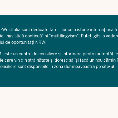
estfalia sunt dedicate familiilor cu o istorie internațională 
ie lingvistică continuă" și "multilingvism". Puteți găsi o
veder
lul de oportunități NRW.
ste un centru de consiliere și informare pentru autoritățile
 care vin din străinătate și doresc să își facă un nou cămin 
consiliere sunt disponibile în zona dumneavoastră pe site-ul