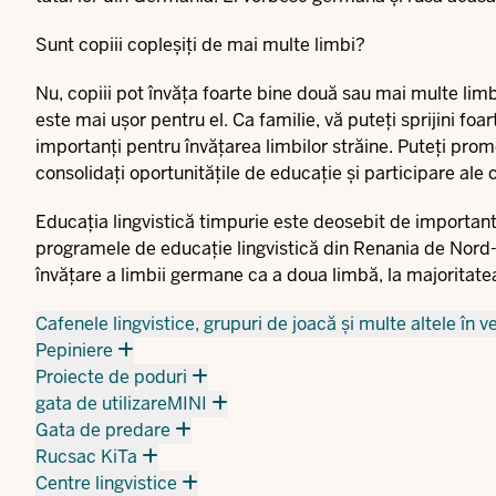
Sunt copiii copleșiți de mai multe limbi?
Nu, copiii pot învăța foarte bine două sau mai multe limb
este mai ușor pentru el. Ca familie, vă puteți sprijini foa
importanți pentru învățarea limbilor străine. Puteți promo
consolidați oportunitățile de educație și participare ale
Educația lingvistică timpurie este deosebit de importantă 
programele de educație lingvistică din Renania de Nord-W
învățare a limbii germane ca a doua limbă, la majoritatea
Cafenele lingvistice, grupuri de joacă și multe altele în v
Pepiniere
Proiecte de poduri
gata de utilizareMINI
Gata de predare
Rucsac KiTa
Centre lingvistice