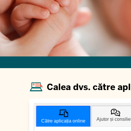
Calea dvs. către apl
Ajutor și consilie
Către aplicația online