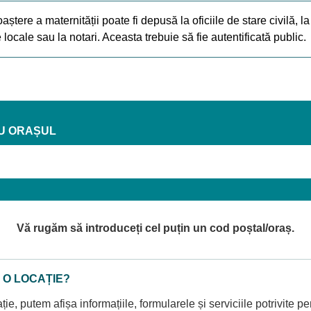
ștere a maternității poate fi depusă la oficiile de stare civilă, la
le locale sau la notari. Aceasta trebuie să fie autentificată public.
U ORAȘUL
Vă rugăm să introduceți cel puțin un cod poștal/oraș.
 O LOCAȚIE?
ție, putem afișa informațiile, formularele și serviciile potrivite pe