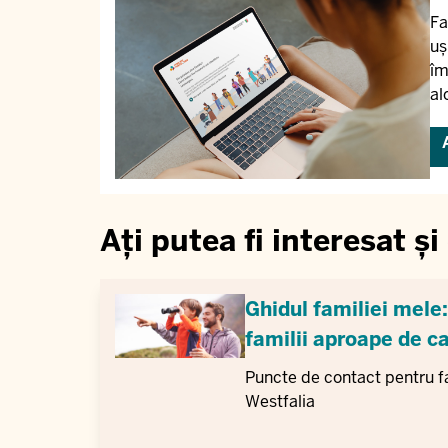
Fa
uș
îm
al
Ați putea fi interesat și
Ghidul familiei mele
familii aproape de c
Puncte de contact pentru fa
Westfalia