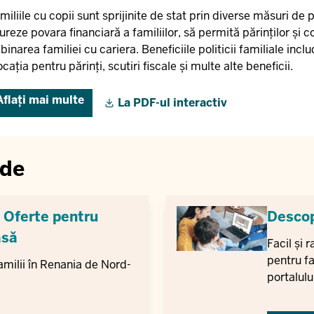
miliile cu copii sunt sprijinite de stat prin diverse măsuri de p
ureze povara financiară a familiilor, să permită părinților și co
binarea familiei cu cariera. Beneficiile politicii familiale incl
ocația pentru părinți, scutiri fiscale și multe alte beneficii.
Aflați mai multe
La PDF-ul interactiv
 de
: Oferte pentru
Descope
asă
Facil și 
pentru fa
milii în Renania de Nord-
portalului