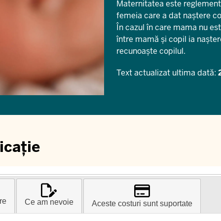
Maternitatea este reglement
femeia care a dat naștere cop
În cazul în care mama nu este 
între mamă și copil ia naște
recunoaște copilul.
Text actualizat ultima dată:
icație
re
Ce am nevoie
Aceste costuri sunt suportate