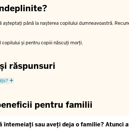
îndeplinite?
ă așteptați până la nașterea copilului dumneavoastră. Recunoa
opilului și pentru copiii născuți morți.
 și răspunsuri
ții?
eneficii pentru familii
ă întemeiați sau aveți deja o familie? Atunci av