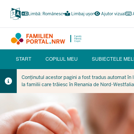
Treci
la
Limbă: Românesc
Limbaj ușor
Ajutor vizual
conținutul
principal
Familii.
Părinți.
Copii.
HAUPTNAVIGATION
START
COPILUL MEU
SUBIECTELE MEL
(BÜRGERBEREICH)
Conținutul acestor pagini a fost tradus automat în li
la familii care trăiesc în Renania de Nord-Westfalia