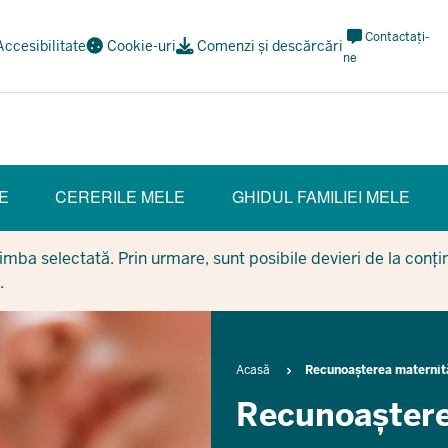
Meta
Contactați-
Accesibilitate
Cookie-uri
Comenzi și descărcări
Navi
ne
Social
E
CERERILE MELE
GHIDUL FAMILIEI MELE
mba selectată. Prin urmare, sunt posibile devieri de la conținu
.
Breadcrumb
Acasă
Recunoașterea maternită
Recunoaștere