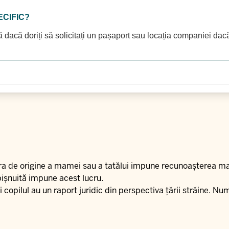
ECIFIC?
dacă doriți să solicitați un pașaport sau locația companiei dacă d
 țara de origine a mamei sau a tatălui impune recunoașterea mat
 obișnuită impune acest lucru.
copilul au un raport juridic din perspectiva țării străine. N