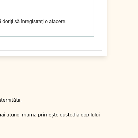
oriți să înregistrați o afacere.
ernității.
umai atunci mama primește custodia copilului