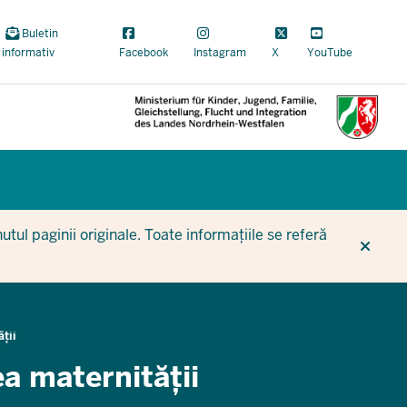
Buletin
informativ
Facebook
Instagram
X
YouTube
CUR
CUR
BE
tul paginii originale. Toate informațiile se referă
ții
a maternității