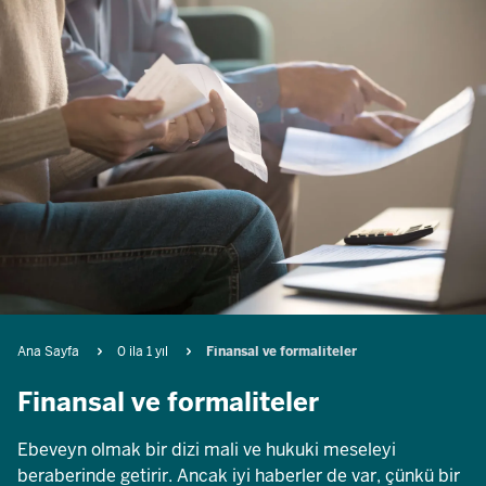
Breadcrumb
Ana Sayfa
0 ila 1 yıl
Finansal ve formaliteler
Finansal ve formaliteler
Ebeveyn olmak bir dizi mali ve hukuki meseleyi
beraberinde getirir. Ancak iyi haberler de var, çünkü bir