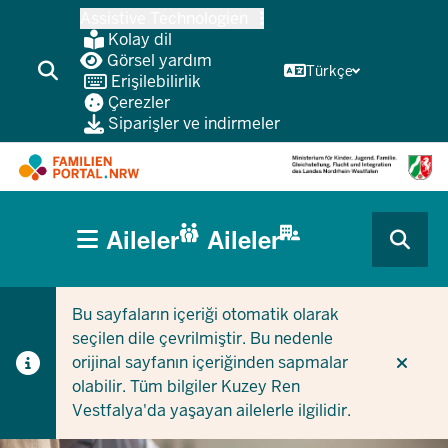
Ana
Assistive Technologien
içeriğe
Kolay dil
atla
Görsel yardım
Türkçe
Erişilebilirlik
Çerezler
Siparişler ve indirmeler
HAUPTNAVIGATION
Aileler
Aileler
(BÜRGERBEREICH
CURRENT SECTION AILELER IÇIN
CURRENT SECTION ŞIRKETLER/BELEDIYELER IÇIN
MOBILE)
Bu sayfaların içeriği otomatik olarak
seçilen dile çevrilmiştir. Bu nedenle
orijinal sayfanın içeriğinden sapmalar
olabilir. Tüm bilgiler Kuzey Ren
Vestfalya'da yaşayan ailelerle ilgilidir.