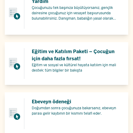
Yardım
Çocuğunuzu tek başınıza büyütüyorsanız, gençlik
dairesine çocuğunuz için vesayet başvurusunda
bulunabilirsiniz. Danışman, babalığın yasal olarak
açıklığa kavuşturulmasında ve/veya çocuğunuzun
nafaka taleplerinin yerine getirilmesinde size
yardımcı olacaktır.
Eğitim ve Katılım Paketi – Çocuğun
için daha fazla fırsat!
Eğitim ve sosyal ve kültürel hayata katılım için mali
destek: tüm bilgiler bir bakışta
Ebeveyn ödeneği
Doğumdan sonra çocuğunuza bakarsanız, ebeveyn
parası gelir kaybının bir kısmını telafi eder.