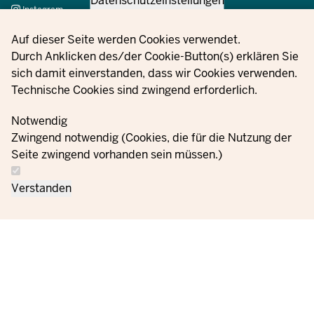
Datenschutzeinstellungen
Instagram
X
Privacy settings
Auf dieser Seite werden Cookies verwendet.
YouTube
Durch Anklicken des/der Cookie-Button(s) erklären Sie
sich damit einverstanden, dass wir Cookies verwenden.
Technische Cookies sind zwingend erforderlich.
© 2021 - 2026 Ministerium für Kinder, Jugend, Familie,
Gleichstellung, Flucht und Integration des Landes Nordrhein-
Notwendig
Westfalen
Zwingend notwendig (Cookies, die für die Nutzung der
Seite zwingend vorhanden sein müssen.)
Bize
Veri koruma
Çerez
Siparişler
Künye
Verstanden
ulaşın
bilgileri
ayarları