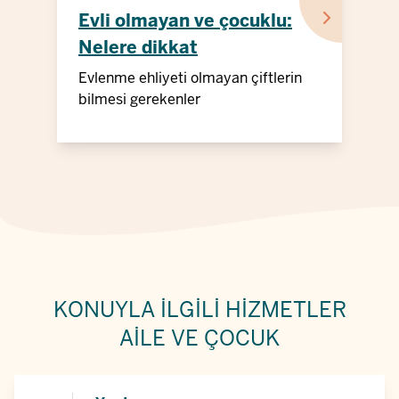
Evli olmayan ve çocuklu:
Nelere dikkat
etmeliyim?
Evlenme ehliyeti olmayan çiftlerin
bilmesi gerekenler
KONUYLA ILGILI HIZMETLER
AILE VE ÇOCUK