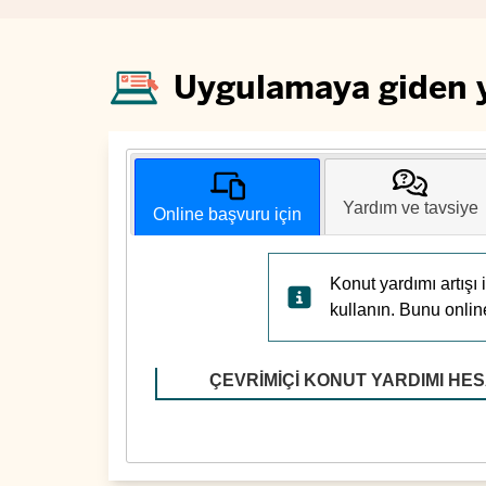
Uygulamaya giden 
Yardım ve tavsiye
Online başvuru için
Konut yardımı artışı
kullanın. Bunu onlin
ÇEVRIMIÇI KONUT YARDIMI HES