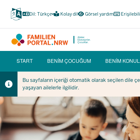
Ana
içeriğe
Dil: Türkçe
Kolay dil
Görsel yardım
Erişilebil
atla
Aileler.
Ebeveynler.
Çocuklar.
HAUPTNAVIGATION
START
BENIM ÇOCUĞUM
BENIM KONUL
(BÜRGERBEREICH)
Bu sayfaların içeriği otomatik olarak seçilen dile ç
yaşayan ailelerle ilgilidir.