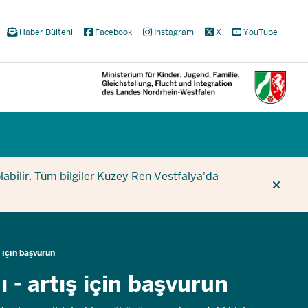
Haber Bülteni
Facebook
Instagram
X
YouTube
CUR
CUR
BE
olabilir. Tüm bilgiler Kuzey Ren Vestfalya'da
ş için başvurun
 - artış için başvurun