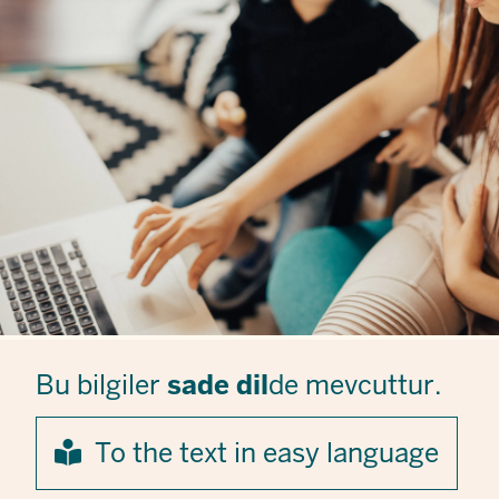
Bu bilgiler
sade dil
de mevcuttur.
To the text in easy language