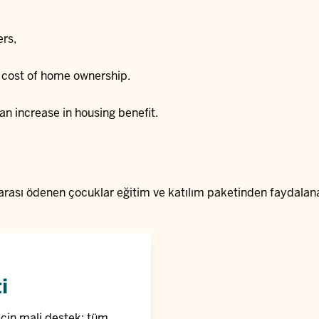
rs,
e cost of home ownership.
an increase in housing benefit.
ası ödenen çocuklar eğitim ve katılım paketinden faydalanab
i
 için mali destek: tüm