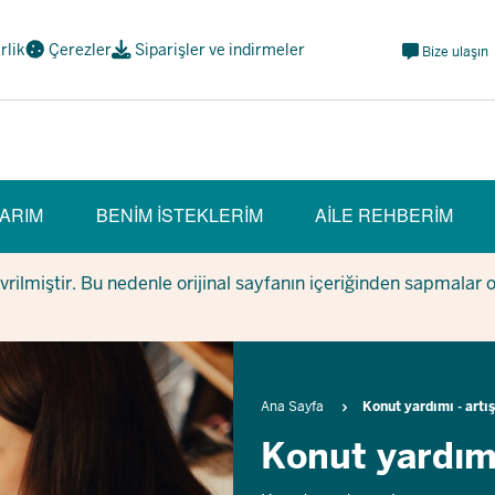
Meta
irlik
Çerezler
Siparişler ve indirmeler
Bize ulaşın
Navi
Social
ARIM
BENIM ISTEKLERIM
AILE REHBERIM
evrilmiştir. Bu nedenle orijinal sayfanın içeriğinden sapmalar 
Breadcrumb
Ana Sayfa
Konut yardımı - artı
Konut yardımı