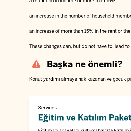
a reduction in income of more than 15%,
an increase in the number of household membe
an increase of more than 15% in the rent or th
These changes can, but do not have to, lead to 
Başka ne önemli?
Konut yardımı almaya hak kazanan ve çocuk par
Services
Eğitim ve Katılım Paket
Eğitim ve sosyal ve kültürel hayata katılım