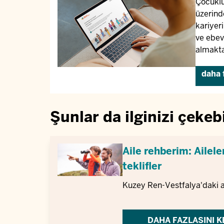
Çocuklu 
üzerind
kariyeri
ve ebev
almakta
daha 
Şunlar da ilginizi çekebi
Aile rehberim: Ailele
teklifler
Kuzey Ren-Vestfalya'daki ail
DAHA FAZLASINI K