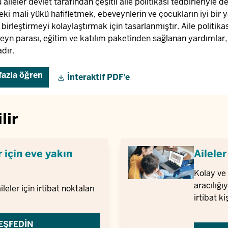
aileler devlet tarafından çeşitli aile politikası tedbirleriyle
eki mali yükü hafifletmek, ebeveynlerin ve çocukların iyi bir 
 birleştirmeyi kolaylaştırmak için tasarlanmıştır. Aile politik
eyn parası, eğitim ve katılım paketinden sağlanan yardımlar, 
dır.
fazla öğren
İnteraktif PDF'e
lir
r için eve yakın
Aileler
Kolay ve 
aracılığıy
eler için irtibat noktaları
irtibat ki
EŞFEDIN