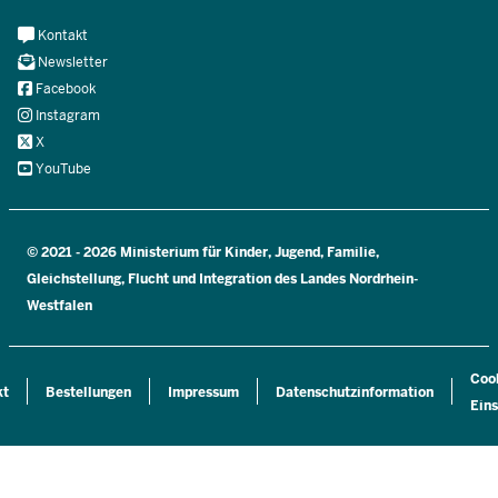
Meta
Kontakt
Navi
Newsletter
Social
Facebook
Instagram
X
YouTube
© 2021 - 2026 Ministerium für Kinder, Jugend, Familie,
Gleichstellung, Flucht und Integration des Landes Nordrhein-
Westfalen
Coo
kt
Bestellungen
Impressum
Datenschutzinformation
Eins