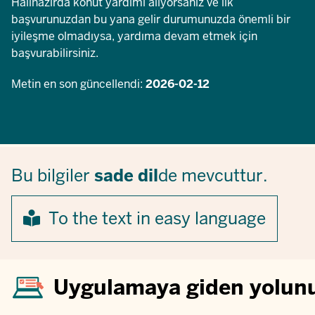
Halihazırda konut yardımı alıyorsanız ve ilk
başvurunuzdan bu yana gelir durumunuzda önemli bir
iyileşme olmadıysa, yardıma devam etmek için
başvurabilirsiniz.
Metin en son güncellendi:
2026-02-12
Bu bilgiler
sade dil
de mevcuttur.
To the text in easy language
Uygulamaya giden yolun