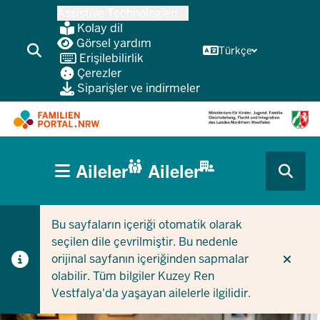
Ana
Assistive Technologien
içeriğe
Kolay dil
atla
Görsel yardım
Türkçe
Erişilebilirlik
Çerezler
Siparişler ve indirmeler
HAUPTNAVIGATION
Aileler
Aileler
(BÜRGERBEREICH
CURRENT SECTION AILELER IÇIN
CURRENT SECTION ŞIRKETLER/BELEDIYELER IÇIN
MOBILE)
Bu sayfaların içeriği otomatik olarak
seçilen dile çevrilmiştir. Bu nedenle
orijinal sayfanın içeriğinden sapmalar
olabilir. Tüm bilgiler Kuzey Ren
Vestfalya'da yaşayan ailelerle ilgilidir.