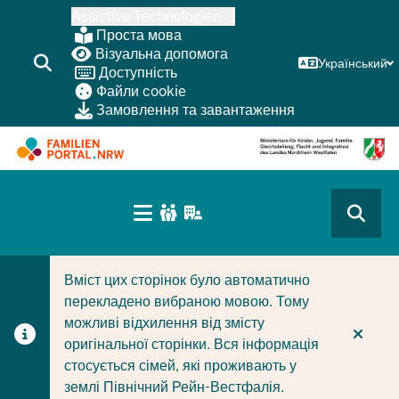
Перейти
Assistive Technologien
до
Проста мова
основного
Візуальна допомога
Український
Доступність
змісту
Файли cookie
Замовлення та завантаження
HAUPTNAVIGATION
(BÜRGERBEREICH
CURRENT SECTION ДЛЯ КОМПАНІЙ/МУНІЦИПАЛІТЕТІ
CURRENT SECTION ДЛЯ СІМЕЙ
MOBILE)
Вміст цих сторінок було автоматично
перекладено вибраною мовою. Тому
можливі відхилення від змісту
оригінальної сторінки. Вся інформація
стосується сімей, які проживають у
землі Північний Рейн-Вестфалія.