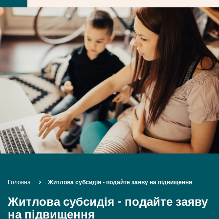
Breadcrumb
Головна
Житлова субсидія - подайте заяву на підвищення
Житлова субсидія - подайте заяву
на підвищення