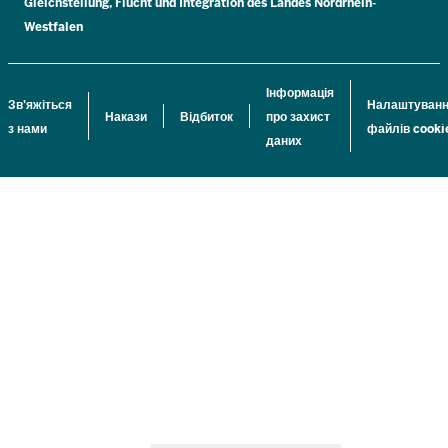
Gleichstellung, Flucht und Integration des Landes Nordrhein-
Westfalen
Інформація
Зв'яжіться
Налаштуван
Накази
Відбиток
про захист
з нами
файлів cooki
даних