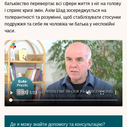
батьківство перевертає всі сфери життя з ніг на голову
і сприяє кризі змін. Ахім Шад зосереджується на
толерантності та розумінні, щоб стабілізувати стосунки
подружжя та себе як чоловіка чи батька у неспокійні
часи.
Video
file
Де я можу знайти допомогу та консультацію?