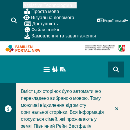
Перейти
Assistive Technologien
до
Проста мова
основного
Візуальна допомога
Український
Доступність
змісту
Файли cookie
Замовлення та завантаження
HAUPTNAVIGATION
(BÜRGERBEREICH
CURRENT SECTION ДЛЯ КОМПАНІЙ/МУНІЦИПАЛІТЕТІ
CURRENT SECTION ДЛЯ СІМЕЙ
MOBILE)
Вміст цих сторінок було автоматично
перекладено вибраною мовою. Тому
можливі відхилення від змісту
оригінальної сторінки. Вся інформація
стосується сімей, які проживають у
землі Північний Рейн-Вестфалія.