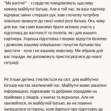
"Ми вагітні!" - з гордістю повідомляють щасливу
новину майбутні батьки. Але в той час, як ваш партнер
відчуває зміни з перших рук, вам спочатку потрібно
повільно звикнути до своєї нової ролі батька. Ось чому
для вас так само важливо брати активну участь у
підготовці до вагітності та пологів, як і для вашого
партнера. Хороша підготовка створює відчуття безпеки
і дозволяє вашому очікуванню і почуттю батьківства
зростати - хоча і не вашому животику. Ми зібрали для
вас поради, які допоможуть пристосуватися до нової
ситуації.
Як тільки дитина з'являється на світ, для майбутніх
батьків настає хвилюючий час. Майбутні мами завалені
інформацією, підказками та добрими порадами на
прийомах у лікарів, у книгах та журналах. Але не
хвилюйтеся, як майбутній батько, ви не повинні
залишатися осторонь, коли йдеться про підготовку до