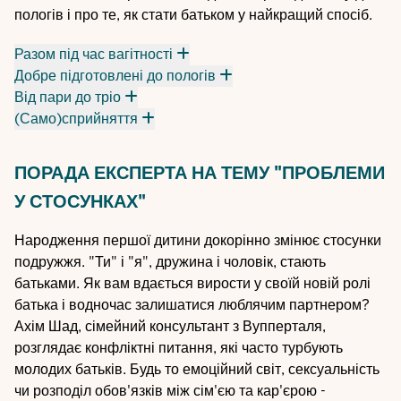
пологів і про те, як стати батьком у найкращий спосіб.
Разом під час вагітності
Добре підготовлені до пологів
Від пари до тріо
(Само)сприйняття
ПОРАДА ЕКСПЕРТА НА ТЕМУ "ПРОБЛЕМИ
У СТОСУНКАХ"
Народження першої дитини докорінно змінює стосунки
подружжя. "Ти" і "я", дружина і чоловік, стають
батьками. Як вам вдається вирости у своїй новій ролі
батька і водночас залишатися люблячим партнером?
Ахім Шад, сімейний консультант з Вупперталя,
розглядає конфліктні питання, які часто турбують
молодих батьків. Будь то емоційний світ, сексуальність
чи розподіл обов'язків між сім'єю та кар'єрою -