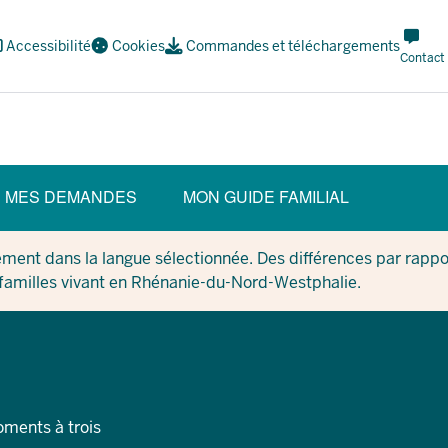
Meta
Accessibilité
Cookies
Commandes et téléchargements
Navi
Contact
Social
MES DEMANDES
MON GUIDE FAMILIAL
ment dans la langue sélectionnée. Des différences par rappor
 familles vivant en Rhénanie-du-Nord-Westphalie.
oments à trois