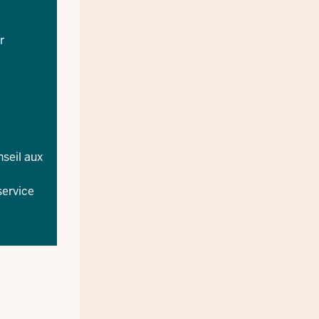
r
seil aux
service