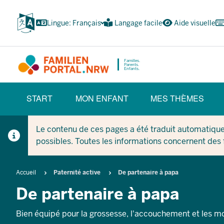
Skip
vers
Lingue: Français
Langage facile
Aide visuelle
le
contenu
principal
Familles.
Parents.
Enfants.
HAUPTNAVIGATION
START
MON ENFANT
MES THÈMES
(BÜRGERBEREICH)
Le contenu de ces pages a été traduit automatique
possibles. Toutes les informations concernent des
Breadcrumb
Accueil
Paternité active
De partenaire à papa
De partenaire à papa
Bien équipé pour la grossesse, l'accouchement et les m