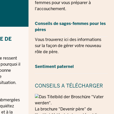
femmes pour vous préparer à
l'accouchement.
Conseils de sages-femmes pour les
pères
E DE
Vous trouverez ici des informations
sur la façon de gérer votre nouveau
rôle de père.
e ressent
pourquoi il
Sentiment paternel
 bonne
e
ituation.
CONSEILS
A TÉLÉCHARGER
 submergées
nquiétez
La brochure "Devenir père" de
 et à la