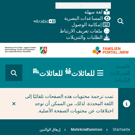
Skip
Assistive Technologien
to
لغة سهلة
main
المساعدات البصرية
Arabic
إمكانية الوصول
content
ملفات تعريف الارتباط
الطلبات والتنزيلات
بالنسبة
HAUPTNAVIGATION
للعائلات
للعائلات
للشركات/
(BÜRGERBEREICH
البلديات
MOBILE)
CURRENT SECTION للعائلات
تمت ترجمة محتويات هذه الصفحات تلقائيًا إلى
اللغة المحددة. لذلك، من الممكن أن توجد
اختلافات عن محتويات الصفحة الأصلية.
Breadcrumb
Startseite
Mehrkindfamilien
إرهاق الوالدين