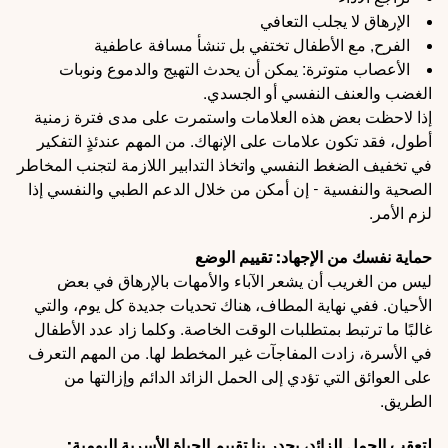
الإرهاق لا يجلب التعافي
الفرح, مع الأطفال تختفي بل تنشأ مسافة عاطفية
الأعصاب متوترة: يمكن أن يحدث التهيج والدموع ونوبات
الغضب والعنف النفسي أو الجسدي.
إذا لاحظت بعض هذه العلامات واستمرت على مدى فترة زمنية
أطول، فقد تكون علامات على الإنهاك. من المهم عندئذٍ التفكير
في تخفيف الضغط النفسي واتخاذ التدابير اللازمة لتجنب المخاطر
الصحية والنفسية - إن أمكن من خلال الدعم الطبي والنفسي إذا
لزم الأمر.
حماية نفسك من الإجهاد: تقييم الوضع
ليس من الغريب أن يشعر الآباء والأمهات بالإرهاق في بعض
الأحيان. ففي نهاية المطاف، هناك تحديات جديدة كل يوم، والتي
غالبًا ما ترتبط بمتطلبات الوقت الخاصة. وكلما زاد عدد الأطفال
في الأسرة، زادت المفاجآت غير المخطط لها. من المهم التعرف
على العوائق التي تؤدي إلى الحمل الزائد الدائم وإزالتها من
الطريق.
لتعقب الحمل الزائد، يجدر بنا تقييم الحياة الأسرية اليومية: