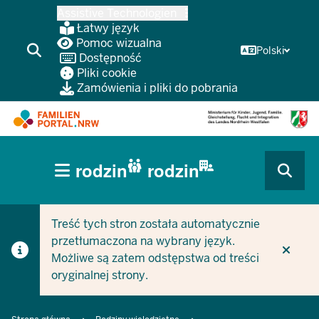
Przejdź
Assistive Technologien
do
Łatwy język
głównej
Pomoc wizualna
Polski
Dostępność
treści
Pliki cookie
Zamówienia i pliki do pobrania
HAUPTNAVIGATION
rodzin
rodzin
(BÜRGERBEREICH
CURRENT SECTION DLA FIRM/GMIN
CURRENT SECTION DLA RODZIN
MOBILE)
Treść tych stron została automatycznie
przetłumaczona na wybrany język.
Możliwe są zatem odstępstwa od treści
oryginalnej strony.