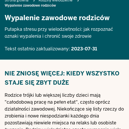
Breadcrumb
Strona główna
Rodziny wielodzietne
Wypalenie zawodowe rodziców
Wypalenie zawodowe rodziców
Pułapka stresu przy wielodzietności: jak rozpoznać
oznaki wypalenia i chronić swoje zdrowie
Tekst ostatnio zaktualizowany:
2023-07-31
NIE ZNIOSĘ WIĘCEJ: KIEDY WSZYSTKO
STAJE SIĘ ZBYT DUŻE
Rodzice trójki lub większej liczby dzieci mają
"całodobową pracę na pełen etat", często oprócz
działalności zawodowej. Niekończące się listy rzeczy do
zrobienia i nowe niespodzianki każdego dnia
pozostawiają niewiele miejsca na relaks lub osobiste