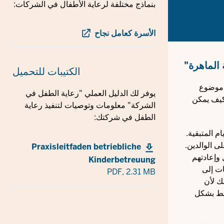
بنماذج مختلفة لرعاية الأطفال في الشركات:
الأسرة كعامل نجاح
 الماهرة"
الكتيبات
للتحميل
لشركات حول موضوع
يوفر لك الدليل العملي "رعاية الطفل في
كيف يمكن
الشركة" معلومات وتوصيات لتنفيذ رعاية
الطفل في شركتك:
يام المتبقية.
ى الوالدين.
Praxisleitfaden betriebliche
وإعادتهم
Kinderbetreuung
ات إلى
PDF,
2.31 MB
ك لأن
يط بشكل