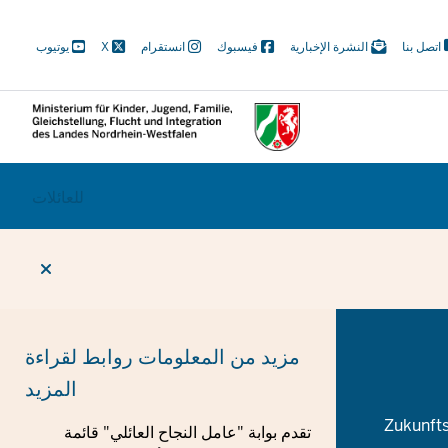
M
اتصل بنا
النشرة الإخبارية
فيسبوك
انستقرام
X
يوتيوب
N
Soc
CURRENT SECTION بالنسب
للعائلات
SWECHSEL
مزيد من المعلومات
روابط لقراءة
المزيد
 الطفل في الشركة والاستشارات الوالدية في Zukunftswerkstatt
تقدم بوابة "عامل النجاح العائلي" قائمة