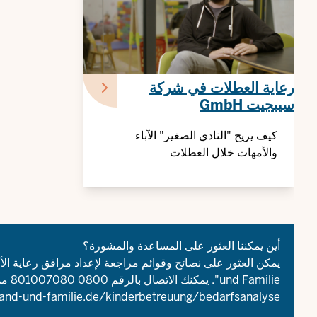
رعاية العطلات في شركة
سيبجيت GmbH
كيف يريح "النادي الصغير" الآباء
والأمهات خلال العطلات
أين يمكننا العثور على المساعدة والمشورة؟
und Familie". يمكنك الاتصال بالرقم 0800 801007080 من الاثنين إلى السبت للحصول على المعلومات مجانًا.
tand-und-familie.de/kinderbetreuung/bedarfsanalyse