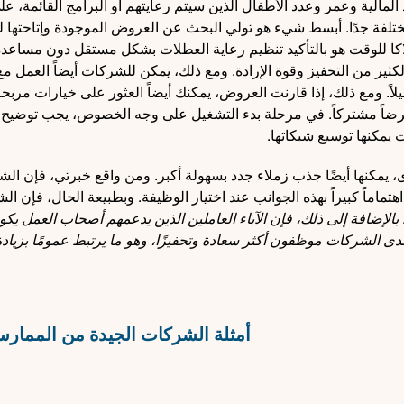
مالية وعمر وعدد الأطفال الذين سيتم رعايتهم أو البرامج القائمة، ع
تلفة جدًا. أبسط شيء هو تولي البحث عن العروض الموجودة وإتاحتها 
لاكا للوقت هو بالتأكيد تنظيم رعاية العطلات بشكل مستقل دون مساعدة
كثير من التحفيز وقوة الإرادة. ومع ذلك، يمكن للشركات أيضاً العمل 
لاً. ومع ذلك، إذا قارنت العروض، يمكنك أيضاً العثور على خيارات مربحة 
اً مشتركاً. في مرحلة بدء التشغيل على وجه الخصوص، يجب توضيح ا
 يمكنها توسيع شبكاتها.
، يمكنها أيضًا جذب زملاء جدد بسهولة أكبر. ومن واقع خبرتي، فإن ال
تماماً كبيراً بهذه الجوانب عند اختيار الوظيفة. وبطبيعة الحال، فإن ا
بالإضافة إلى ذلك، فإن الآباء العاملين الذين يدعمهم أصحاب العمل يكو
 لدى الشركات موظفون أكثر سعادة وتحفيزًا، وهو ما يرتبط عمومًا بزياد
أمثلة الشركات الجيدة من الممارسة