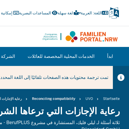
Skip
to
اللغة: العربية
لغة سهلة
المساعدات البصرية
إمكانية
main
content
Companies.
Associations.
Organizations.
HAUPTNAVIGATION
ابدأ
الخدمات المحلية المخصصة للعائلات
الشركة
(TRÄGERBEREICH)
تمت ترجمة محتويات هذه الصفحات تلقائيًا إلى اللغة المحدد
Breadcrumb
Startseite
UVO
Reconciling compatibility
رعاية الإجازات 
رعاية الإجازات التي ترعاها الشر