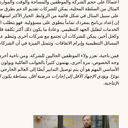
اعتمادًا على حجم الشركة والموظفين والمساحة والوقت والموارد ال
المثال من السلطة المحلية، يمكن للشركات تقديم الدعم بطرق مخ
على سبيل المثال في شكل قائمة من الروابط. الخيار الأكثر استه
إن إعداد برنامج بمفردك تماماً ينطوي على مسؤولية. فهو يتطلب ال
الخدمات لتقليل الجهد التنظيمي. وعادةً ما يكون ذلك أكثر تكلفة قلي
وكحل أخير، يمكن للشركات أن تجتمع مع شركات أخرى وتنظم عرض
المسائل التنظيمية وإبرام الاتفاقات. وتتمثل الميزة في أن الشركات
فمن ناحية، تعزز ولاء الموظفين الحاليين للشركة. ومن ناحية أخرى
وجه الخصوص، مرة أخرى، يهتمون كثيراً بالجوانب العائلية ويولون اه
الأساسي المهم هو أن يتم توصيل التدابير أيضًا إلى العالم الخارجي.
توترًا. ويؤدي الإجهاد الأقل إلى إجازات مرضية أقل. ببساطة يكون
الإنتاجية.