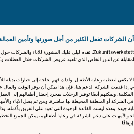
 أن الشركات تفعل الكثير من أجل صورتها وتأمين العمالة
في مشروع BerufPLUS الذي تديره شركة Zukunftswerkstatt Düsseldorf GmbH، تقدم ليلي فليك المشورة للآباء وا
المقابلة عن الدور الخاص الذي تلعبه عروض الشركات خلال العطلات و
في المتوسط. وهذا لا يكفي لتغطية رعاية الأطفال. ولذلك فهم بحاجة إلى خيارات بديلة للأ
م. إذا قدمت الشركة الدعم هنا، فإن هذا يمكن أن يوفر الوقت والمال عل
لفة. ويمكنهم أيضًا توفير الرحلات بمجرد إحضار أطفالهم إلى العمل 
 الشركة أو المنطقة المحيطة بها مباشرة. ومن ثم يصل الآباء والأمه
ة جيدة. وهذه ليست الفائدة الوحيدة التي تعود على الفريق بأكمله. وذل
ء والأمهات على دعم الشركة في رعاية أطفالهم، يمكن للجميع التخط
هاقًا