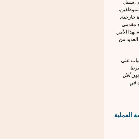
لى سبيل
للموظفين،
 خارجية.
مع مقدمي
لهذا الأمر.
لعديد من
شباب على
لشرط
نون أقل
ة في
 العملية