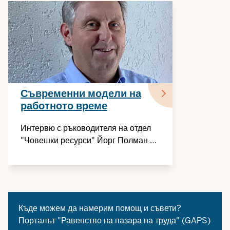
Съвременни модели на
работното време
Интервю с ръководителя на отдел
"Човешки ресурси" Йорг Полман от
PLANTAG® Coatings за моделите на
работно време, съобразени със
семейството и бащата
Къде можем да намерим помощ и съвети?
Порталът "Равенство на пазара на труда" (GAPS)