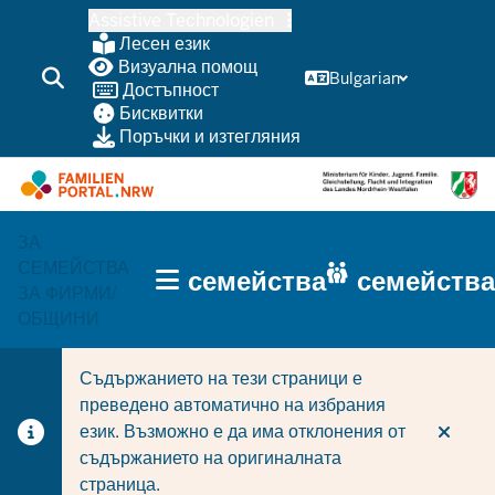
Skip
Assistive Technologien
to
Лесен език
main
Визуална помощ
Bulgarian
Достъпност
content
Бисквитки
Поръчки и изтегляния
ЗА
HAUPTNAVIGATION
СЕМЕЙСТВА
семейства
семейства
(TRÄGERBEREICH)
ЗА ФИРМИ/
ОБЩИНИ
Съдържанието на тези страници е
преведено автоматично на избрания
език. Възможно е да има отклонения от
съдържанието на оригиналната
страница.