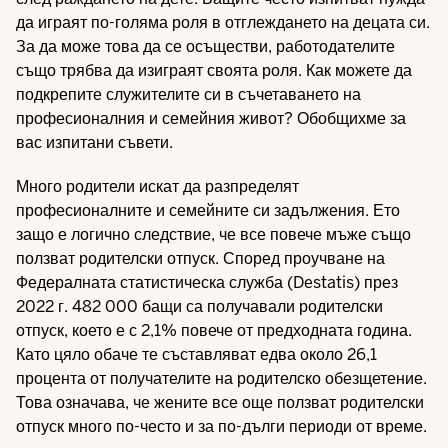
да играят по-голяма роля в отглеждането на децата си.
За да може това да се осъществи, работодателите
също трябва да изиграят своята роля. Как можете да
подкрепите служителите си в съчетаването на
професионалния и семейния живот? Обобщихме за
вас изпитани съвети.
Много родители искат да разпределят
професионалните и семейните си задължения. Ето
защо е логично следствие, че все повече мъже също
ползват родителски отпуск. Според проучване на
Федералната статистическа служба (Destatis) през
2022 г. 482 000 бащи са получавали родителски
отпуск, което е с 2,1% повече от предходната година.
Като цяло обаче те съставляват едва около 26,1
процента от получателите на родителско обезщетение.
Това означава, че жените все още ползват родителски
отпуск много по-често и за по-дълги периоди от време.