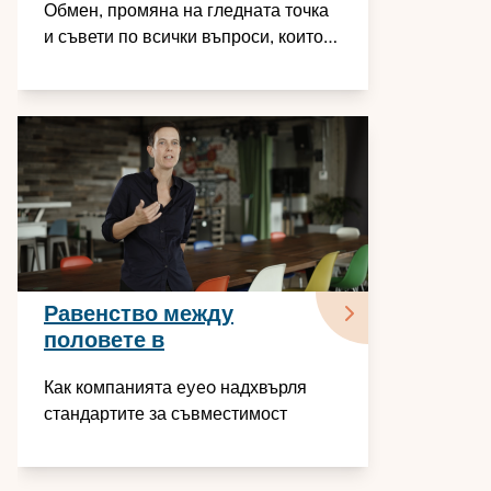
Обмен, промяна на гледната точка
и съвети по всички въпроси, които
животът ни е подготвил
Равенство между
половете в
технологичната
Как компанията eyeo надхвърля
индустрия
стандартите за съвместимост