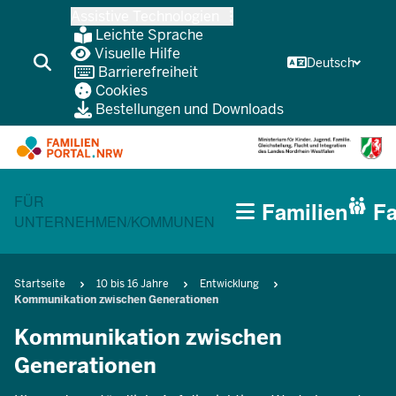
Zum
Assistive Technologien
Inhalt
Leichte Sprache
wechseln
Visuelle Hilfe
Deutsch
Barrierefreiheit
Cookies
Bestellungen und Downloads
HAUPTNAVIGATION
CURRENT SECTION FÜR FAMILIEN
FÜR
Familien
Fa
(BÜRGERBEREICH
UNTERNEHMEN/KOMMUNEN
MOBILE)
Pfadnavigation
Startseite
10 bis 16 Jahre
Entwicklung
Kommunikation zwischen Generationen
Kommunikation zwischen
Generationen