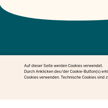
© 2021 - 2026 Ministerium für Kinder, Jugend, Familie, Gleichstellung, 
Privacy settings
Auf dieser Seite werden Cookies verwendet.
Nordrhein-Westfalen
Durch Anklicken des/der Cookie-Button(s) erkl
Cookies verwenden. Technische Cookies sind z