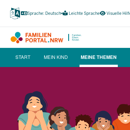
Zum
Inhalt
Sprache: Deutsch
Leichte Sprache
Visuelle Hilf
wechseln
Familien.
Eltern.
Kinder.
HAUPTNAVIGATION
START
MEIN KIND
MEINE THEMEN
(BÜRGERBEREICH)
(CURRENT SE