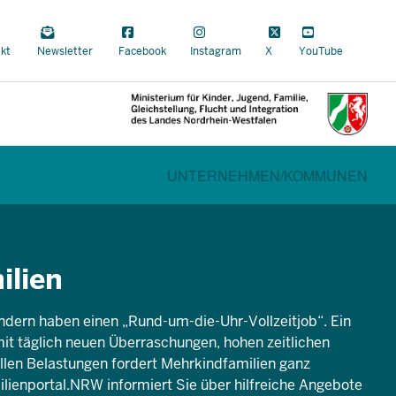
a
kt
Newsletter
Facebook
Instagram
X
YouTube
al
CURRENT SECTION FÜR FAMILI
BEREICHSWECHSEL
UNTERNEHMEN/
KOMMUNEN
ilien
indern haben einen „Rund-um-die-Uhr-Vollzeitjob“. Ein
mit täglich neuen Überraschungen, hohen zeitlichen
llen Belastungen fordert Mehrkindfamilien ganz
lienportal.NRW informiert Sie über hilfreiche Angebote