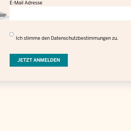
E-Mail Adresse
Datenschutzrechtliche
Ich stimme den
Datenschutzbestimmungen
zu.
Einwilligung
zur
Verarbeitung
personenbezogener
Daten