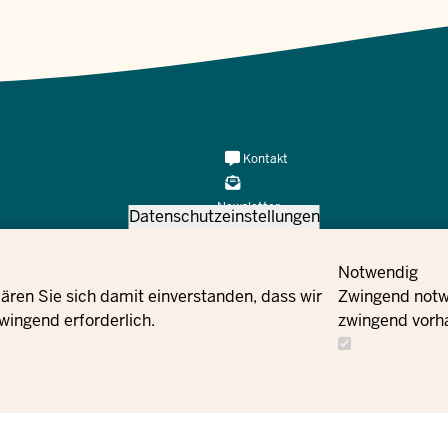
Meta
Kontakt
Navi
Social
Newsletter
Datenschutzeinstellungen
Flucht und Integration des Landes
Facebook
Kontakt
Bestell
Notwendig
ären Sie sich damit einverstanden, dass wir
Zwingend notwe
Instagram
wingend erforderlich.
zwingend vorh
X
YouTube