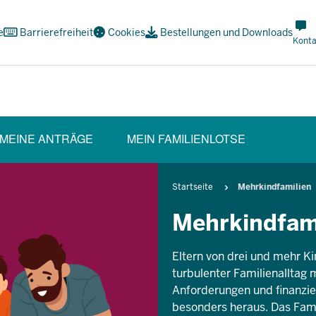
Met
e
Barrierefreiheit
Cookies
Bestellungen und Downloads
Navi
Konta
Soci
MEINE ANTRÄGE
MEIN FAMILIENLOTSE
CTION)
Pfadnavigation
Startseite
Mehrkindfamilien
Mehrkindfam
Eltern von drei und mehr K
turbulenter Familienalltag 
Anforderungen und finanzie
besonders heraus. Das Fami