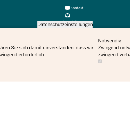
Meta
Kontakt
Navi
Social
Newsletter
Datenschutzeinstellungen
Flucht und Integration des Landes
Facebook
Kontakt
Bestell
Notwendig
ären Sie sich damit einverstanden, dass wir
Zwingend notwe
Instagram
wingend erforderlich.
zwingend vorh
X
YouTube