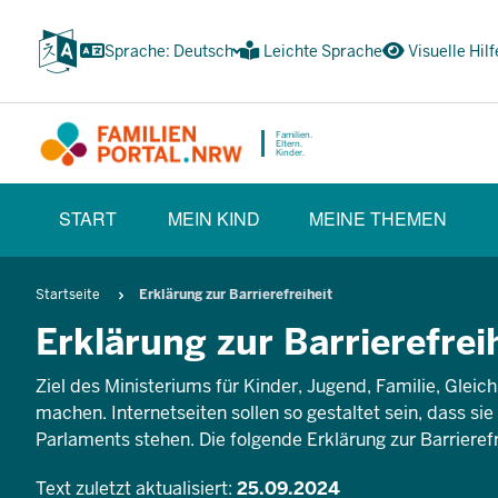
Zum
Inhalt
Sprache: Deutsch
Leichte Sprache
Visuelle Hilf
wechseln
Familien.
Eltern.
Kinder.
HAUPTNAVIGATION
START
MEIN KIND
MEINE THEMEN
(BÜRGERBEREICH)
Pfadnavigation
Startseite
Erklärung zur Barrierefreiheit
Erklärung zur Barrierefrei
Ziel des Ministeriums für Kinder, Jugend, Familie, Gleic
machen. Internetseiten sollen so gestaltet sein, dass s
Parlaments stehen. Die folgende Erklärung zur Barrierefre
Text zuletzt aktualisiert:
25.09.2024