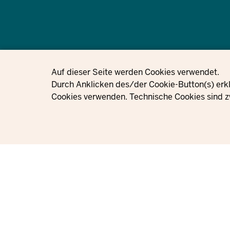
© 2021 - 2026 Ministerium für Kinder, Jugend, Familie, Gleichstellung, 
Privacy settings
Auf dieser Seite werden Cookies verwendet.
Nordrhein-Westfalen
Durch Anklicken des/der Cookie-Button(s) erkl
Cookies verwenden. Technische Cookies sind z