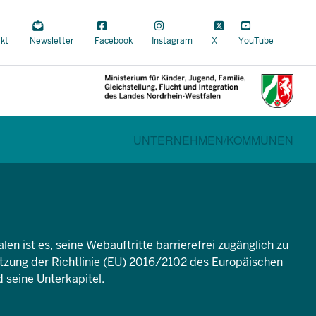
a
kt
Newsletter
Facebook
Instagram
X
YouTube
al
CURRENT SECTION FÜR FAMILI
BEREICHSWECHSEL
UNTERNEHMEN/
KOMMUNEN
en ist es, seine Webauftritte barrierefrei zugänglich zu
setzung der Richtlinie (EU) 2016/2102 des Europäischen
 seine Unterkapitel.