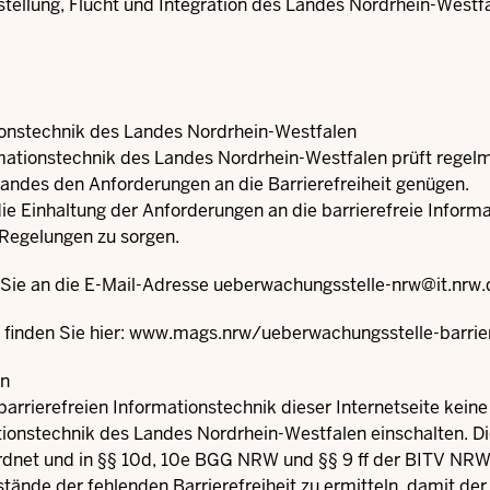
hstellung, Flucht und Integration des Landes Nordrhein-Westf
tionstechnik des Landes Nordrhein-Westfalen
rmationstechnik des Landes Nordrhein-Westfalen prüft regelm
andes den Anforderungen an die Barrierefreiheit genügen.
die Einhaltung der Anforderungen an die barrierefreie Informa
Regelungen zu sorgen.
 Sie an die E-Mail-Adresse
ueberwachungsstelle-nrw@it.nrw.
finden Sie hier:
www.mags.nrw/ueberwachungsstelle-barrier
en
 barrierefreien Informationstechnik dieser Internetseite kein
tionstechnik des Landes Nordrhein-Westfalen einschalten. Di
net und in §§ 10d, 10e BGG NRW und §§ 9 ff der BITV NRW ge
tände der fehlenden Barrierefreiheit zu ermitteln, damit de