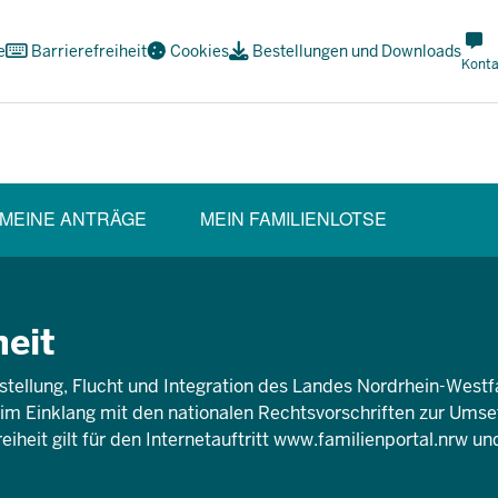
Met
e
Barrierefreiheit
Cookies
Bestellungen und Downloads
Navi
Konta
Soci
MEINE ANTRÄGE
MEIN FAMILIENLOTSE
heit
hstellung, Flucht und Integration des Landes Nordrhein-Westfal
ie im Einklang mit den nationalen Rechtsvorschriften zur Um
iheit gilt für den Internetauftritt
www.familienportal.nrw
und