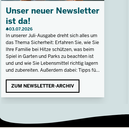
Unser neuer Newsletter
ist da!
03.07.2026
In unserer Juli-Ausgabe dreht sich alles um
das Thema Sicherheit: Erfahren Sie, wie Sie
Ihre Familie bei Hitze schützen, was beim
Spiel in Garten und Parks zu beachten ist
und und wie Sie Lebensmittel richtig lagern
und zubereiten. Außerdem dabei: Tipps für
den Fahrradhelmkauf, eine neue Bastelidee
und vieles mehr. Sie haben den Newsletter
ZUM NEWSLETTER-ARCHIV
noch nicht abonniert? Jetzt anmelden!