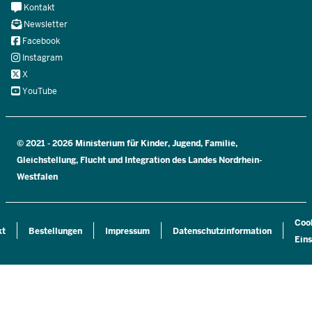
Meta
Kontakt
Navi
Newsletter
Social
Facebook
Instagram
X
YouTube
© 2021 - 2026 Ministerium für Kinder, Jugend, Familie,
Gleichstellung, Flucht und Integration des Landes Nordrhein-
Westfalen
Coo
kt
Bestellungen
Impressum
Datenschutzinformation
Eins