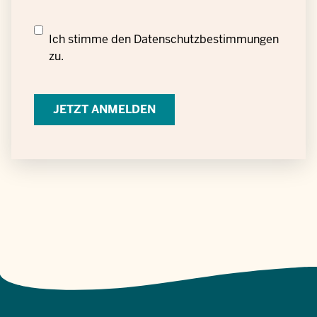
Datenschutzrechtliche
Ich stimme den
Datenschutzbestimmungen
Einwilligung
zu.
zur
Verarbeitung
personenbezogener
Daten