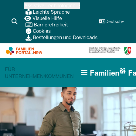
Zum
Assistive Technologien
Inhalt
Leichte Sprache
wechseln
Visuelle Hilfe
Deutsch
Barrierefreiheit
Cookies
Bestellungen und Downloads
HAUPTNAVIGATION
CURRENT SECTION FÜR FAMILIEN
FÜR
Familien
Fa
(BÜRGERBEREICH
UNTERNEHMEN/KOMMUNEN
MOBILE)