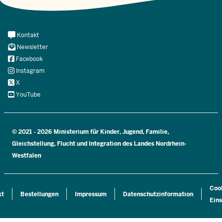
Meta
Kontakt
Navi
Newsletter
Social
Facebook
Instagram
X
YouTube
© 2021 - 2026 Ministerium für Kinder, Jugend, Familie,
Gleichstellung, Flucht und Integration des Landes Nordrhein-
Westfalen
Coo
kt
Bestellungen
Impressum
Datenschutzinformation
Eins