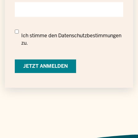
Datenschutzrechtliche
Ich stimme den
Datenschutzbestimmungen
Einwilligung
zu.
zur
Verarbeitung
personenbezogener
Daten