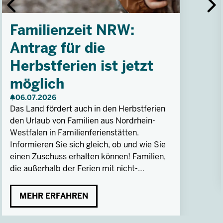
Familienzeit NRW:
Antrag für die
Herbstferien ist jetzt
möglich
06.07.2026
Das Land fördert auch in den Herbstferien
den Urlaub von Familien aus Nordrhein-
Westfalen in Familienferienstätten.
Informieren Sie sich gleich, ob und wie Sie
einen Zuschuss erhalten können! Familien,
die außerhalb der Ferien mit nicht-
schulpflichtigen Kindern teilnehmen wollen,
können jederzeit einen Antrag stellen.
MEHR ERFAHREN