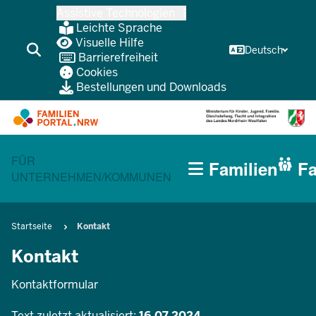
Zum
Assistive Technologien
Inhalt
Leichte Sprache
wechseln
Visuelle Hilfe
Deutsch
Barrierefreiheit
Cookies
Bestellungen und Downloads
HAUPTNAVIGATION
CURRENT SECTION FÜR FAMILIEN
FÜR
Familien
Fa
(BÜRGERBEREICH
UNTERNEHMEN/KOMMUNEN
MOBILE)
Pfadnavigation
Startseite
Kontakt
Kontakt
Kontaktformular
Text zuletzt aktualisiert:
16.07.2024