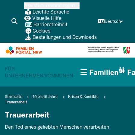
Zum
Assistive Technologien
Inhalt
Leichte Sprache
wechseln
Visuelle Hilfe
Deutsch
Barrierefreiheit
Cookies
Bestellungen und Downloads
HAUPTNAVIGATION
CURRENT SECTION FÜR FAMILIEN
FÜR
Familien
Fa
(BÜRGERBEREICH
UNTERNEHMEN/KOMMUNEN
MOBILE)
Pfadnavigation
Startseite
10 bis 16 Jahre
Krisen & Konflikte
Trauerarbeit
Trauerarbeit
Den Tod eines geliebten Menschen verarbeiten