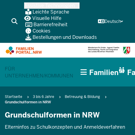
Zum
Assistive Technologien
Inhalt
Leichte Sprache
wechseln
Visuelle Hilfe
Deutsch
Barrierefreiheit
Cookies
Bestellungen und Downloads
HAUPTNAVIGATION
CURRENT SECTION FÜR FAMILIEN
FÜR
Familien
Fa
(BÜRGERBEREICH
UNTERNEHMEN/KOMMUNEN
MOBILE)
Pfadnavigation
Startseite
3 bis 6 Jahre
Betreuung & Bildung
Grundschulformen in NRW
Grundschulformen in NRW
Elterninfos zu Schulkonzepten und Anmeldeverfahren