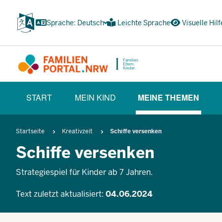
Zum
Inhalt
Sprache: Deutsch
Leichte Sprache
Visuelle Hilf
wechseln
Familien.
Eltern.
Kinder.
HAUPTNAVIGATION
START
MEIN KIND
MEINE THEMEN
(BÜRGERBEREICH)
(CURRENT SE
Pfadnavigation
Startseite
Kreativzeit
Schiffe versenken
Schiffe versenken
Strategiespiel für Kinder ab 7 Jahren.
Text zuletzt aktualisiert:
04.06.2024