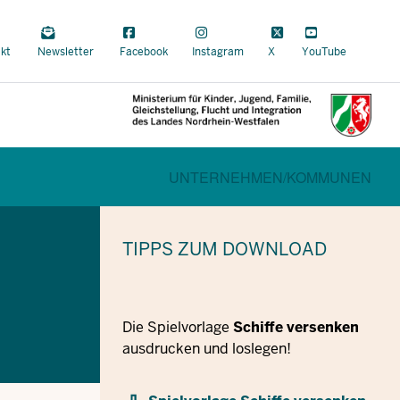
a
kt
Newsletter
Facebook
Instagram
X
YouTube
al
CURRENT SECTION FÜR FAMILI
BEREICHSWECHSEL
UNTERNEHMEN/
KOMMUNEN
TIPPS
ZUM DOWNLOAD
Die Spielvorlage
Schiffe versenken
ausdrucken und loslegen!