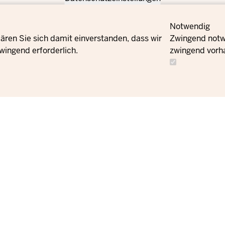
Notwendig
ären Sie sich damit einverstanden, dass wir
Zwingend notwe
wingend erforderlich.
zwingend vorh
Meta
Kontakt
Navi
Social
Newsletter