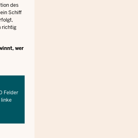
ition des
ein Schiff
folgt,
richtig
winnt, wer
10 Felder
linke