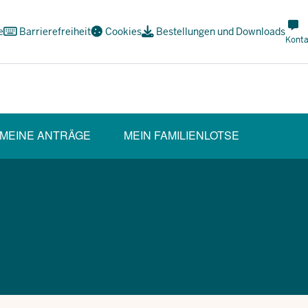
Met
e
Barrierefreiheit
Cookies
Bestellungen und Downloads
Navi
Konta
Soci
MEINE ANTRÄGE
MEIN FAMILIENLOTSE
CTION)