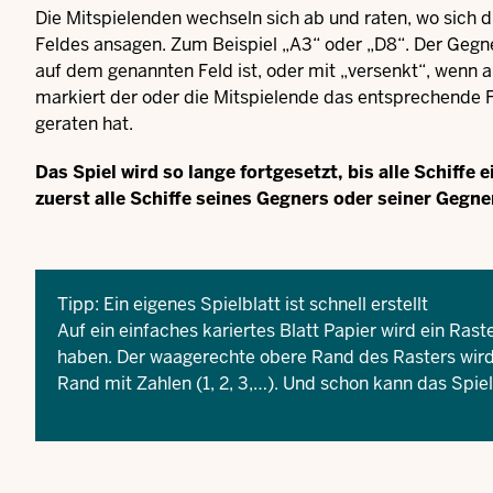
Die Mitspielenden wechseln sich ab und raten, wo sich d
Feldes ansagen. Zum Beispiel „A3“ oder „D8“. Der Gegne
auf dem genannten Feld ist, oder mit „versenkt“, wenn al
markiert der oder die Mitspielende das entsprechende F
geraten hat.
Das Spiel wird so lange fortgesetzt, bis alle Schiffe
zuerst alle Schiffe seines Gegners oder seiner Gegne
Tipp: Ein eigenes Spielblatt ist schnell erstellt
Auf ein einfaches kariertes Blatt Papier wird ein Ras
haben. Der waagerechte obere Rand des Rasters wird 
Rand mit Zahlen (1, 2, 3,…). Und schon kann das Spie