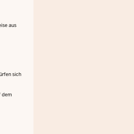
eise aus
ürfen sich
uf dem