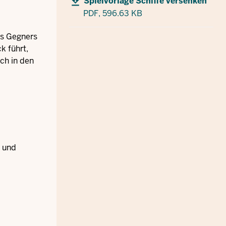
Spielvorlage Schiffe versenken
PDF,
596.63 KB
es Gegners
k führt,
ch in den
t und