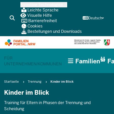
Zum
Assistive Technologien
Inhalt
Leichte Sprache
wechseln
Visuelle Hilfe
Deutsch
Barrierefreiheit
Cookies
Bestellungen und Downloads
HAUPTNAVIGATION
CURRENT SECTION FÜR FAMILIEN
FÜR
Familien
Fa
(BÜRGERBEREICH
UNTERNEHMEN/KOMMUNEN
MOBILE)
Pfadnavigation
Startseite
Trennung
Kinder im Blick
Kinder im Blick
Training für Eltern in Phasen der Trennung und
Scheidung