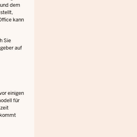
m und dem
tellt,
ffice kann
h Sie
tgeber auf
vor einigen
odell für
zeit
, kommt