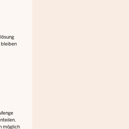
tlösung
n bleiben
 Menge
nteilen.
en möglich