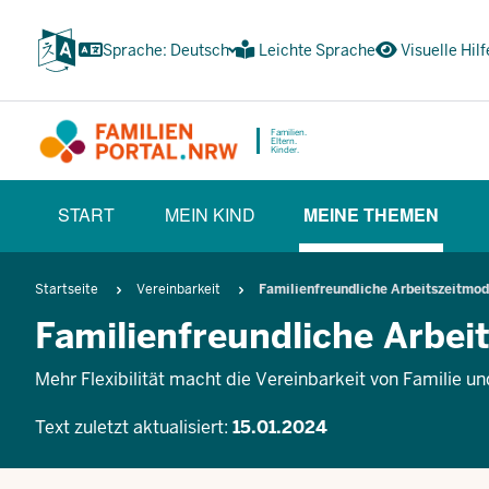
Zum
Inhalt
Sprache: Deutsch
Leichte Sprache
Visuelle Hilf
wechseln
Familien.
Eltern.
Kinder.
HAUPTNAVIGATION
START
MEIN KIND
MEINE THEMEN
(BÜRGERBEREICH)
(CURRENT SE
Pfadnavigation
Startseite
Vereinbarkeit
Familienfreundliche Arbeitszeitmod
Familienfreundliche Arbei
Mehr Flexibilität macht die Vereinbarkeit von Familie un
Text zuletzt aktualisiert:
15.01.2024