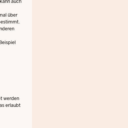
 kann auch
mal über
 bestimmt.
anderen
Beispiel
et werden
as erlaubt