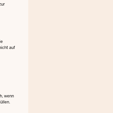
zur
ie
nicht auf
ch, wenn
üllen.