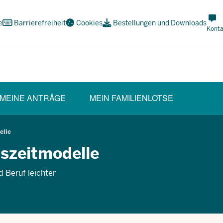
Met
e
Barrierefreiheit
Cookies
Bestellungen und Downloads
Navi
Konta
Soci
MEINE ANTRÄGE
MEIN FAMILIENLOTSE
CTION)
elle
tszeitmodelle
d Beruf leichter