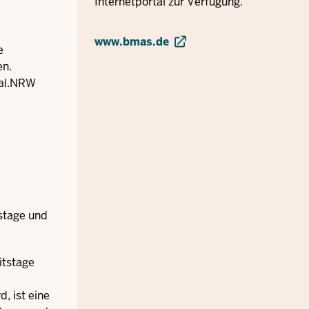
Internetportal zur Verfügung.
www.bmas.de
e
en.
tal.NRW
tstage und
itstage
, ist eine