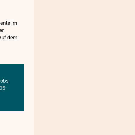
Rente im
er
auf dem
jobs
005