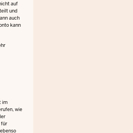
nicht auf
eilt und
kann auch
konto kann
ehr
t im
erufen, wie
der
 für
e ebenso