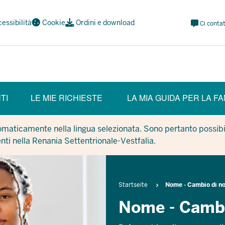
Meta
essibilità
Cookie
Ordini e download
Ci contat
Navi
Social
TI
LE MIE RICHIESTE
LA MIA GUIDA PER LA FA
tomaticamente nella lingua selezionata. Sono pertanto possibil
enti nella Renania Settentrionale-Vestfalia.
Breadcrumb
Startseite
Nome - Cambio di n
Nome - Camb