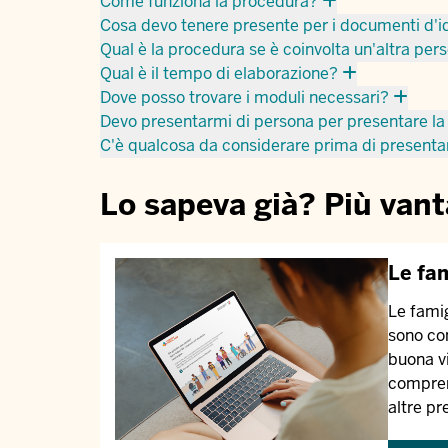
Come funziona la procedura?
Cosa devo tenere presente per i documenti d'i
Qual è la procedura se è coinvolta un'altra per
Qual è il tempo di elaborazione?
Dove posso trovare i moduli necessari?
Devo presentarmi di persona per presentare 
C'è qualcosa da considerare prima di presen
Lo sapeva già? Più vant
Le fam
Le famig
sono con
buona vi
comprend
altre pr