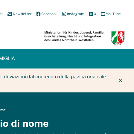
ti
Newsletter
Facebook
Instagram
X
YouTube
MIGLIA
CUR
CUR
BE
i deviazioni dal contenuto della pagina originale.
ome
io di nome