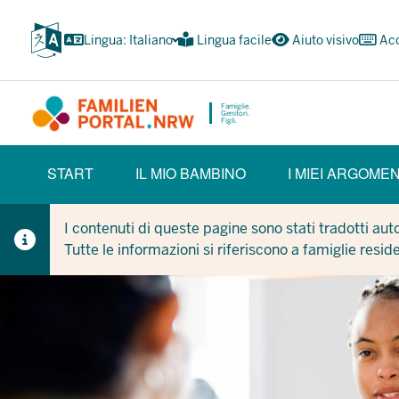
Passa
al
Lingua: Italiano
Lingua facile
Aiuto visivo
Acc
contenuto
principale
Famiglie.
Genitori.
Figli.
HAUPTNAVIGATION
START
IL MIO BAMBINO
I MIEI ARGOMEN
(BÜRGERBEREICH)
I contenuti di queste pagine sono stati tradotti au
Tutte le informazioni si riferiscono a famiglie resid