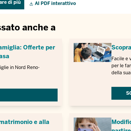
re di più
Al PDF interattivo
ssato anche a
amiglia: Offerte per
Scopra 
casa
Facile e 
per le fa
iglie in Nord Reno-
della sua
S
 matrimonio e alla
Modifi
partir