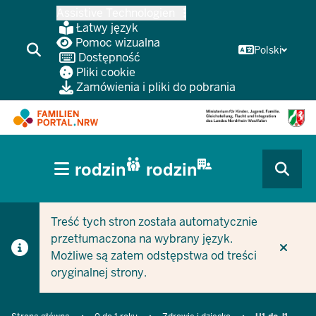
Przejdź
Assistive Technologien
do
Łatwy język
głównej
Pomoc wizualna
Polski
Dostępność
treści
Pliki cookie
Zamówienia i pliki do pobrania
HAUPTNAVIGATION
rodzin
rodzin
(BÜRGERBEREICH
CURRENT SECTION DLA FIRM/GMIN
CURRENT SECTION DLA RODZIN
MOBILE)
Treść tych stron została automatycznie
przetłumaczona na wybrany język.
Możliwe są zatem odstępstwa od treści
oryginalnej strony.