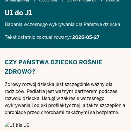
Breadcrumb
Strona główna
0 do 1 roku
Zdrowie i dziecko
U1 do J1
U1 do J1
Badania wczesnego wykrywania dla Państwa dziecka
Tekst ostatnio zaktualizowany:
2026-05-27
CZY PAŃSTWA DZIECKO ROŚNIE
ZDROWO?
Zdrowy rozwój dziecka jest szczególnie ważny dla
rodziców. Pediatra jest ważnym partnerem podczas
rozwoju dziecka. Usługi w zakresie wczesnego
wykrywania i opieki profilaktycznej, a także szczepienia
chroniące przed chorobami zakaźnymi są bezpłatne.