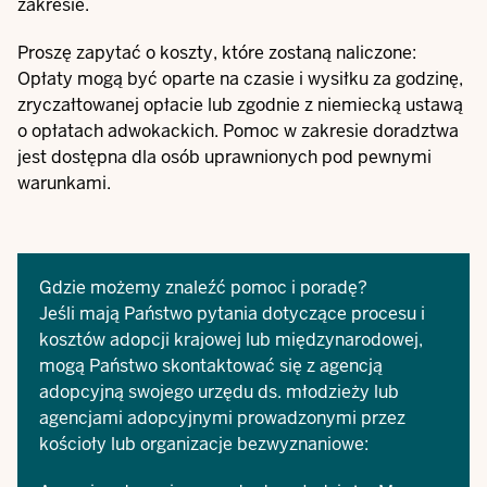
zakresie.
Proszę zapytać o koszty, które zostaną naliczone:
Opłaty mogą być oparte na czasie i wysiłku za godzinę,
zryczałtowanej opłacie lub zgodnie z niemiecką ustawą
o opłatach adwokackich. Pomoc w zakresie doradztwa
jest dostępna dla osób uprawnionych pod pewnymi
warunkami.
Gdzie możemy znaleźć pomoc i poradę?
Jeśli mają Państwo pytania dotyczące procesu i
kosztów adopcji krajowej lub międzynarodowej,
mogą Państwo skontaktować się z agencją
adopcyjną swojego urzędu ds. młodzieży lub
agencjami adopcyjnymi prowadzonymi przez
kościoły lub organizacje bezwyznaniowe: