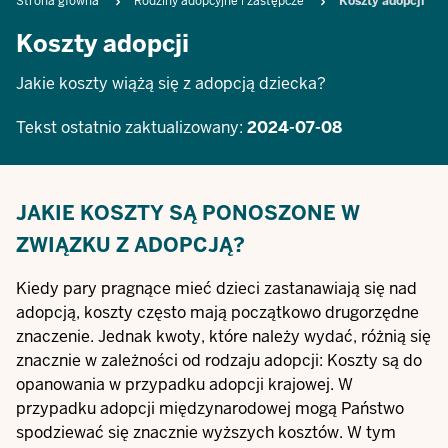
Breadcrumb
Strona główna
Rodziny adopcyjne i zastępcze
Koszty adopcji
Koszty adopcji
Jakie koszty wiążą się z adopcją dziecka?
Tekst ostatnio zaktualizowany:
2024-07-08
JAKIE KOSZTY SĄ PONOSZONE W
ZWIĄZKU Z ADOPCJĄ?
Kiedy pary pragnące mieć dzieci zastanawiają się nad
adopcją, koszty często mają początkowo drugorzędne
znaczenie. Jednak kwoty, które należy wydać, różnią się
znacznie w zależności od
rodzaju adopcji
: Koszty są do
opanowania w przypadku adopcji krajowej. W
przypadku adopcji międzynarodowej mogą Państwo
spodziewać się znacznie wyższych kosztów. W tym