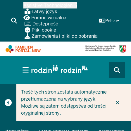
Przejdź
Assistive Technologien
do
Łatwy język
głównej
Pomoc wizualna
Polski
Dostępność
treści
Pliki cookie
Zamówienia i pliki do pobrania
HAUPTNAVIGATION
rodzin
rodzin
(BÜRGERBEREICH
CURRENT SECTION DLA FIRM/GMIN
CURRENT SECTION DLA RODZIN
MOBILE)
Treść tych stron została automatycznie
przetłumaczona na wybrany język.
Możliwe są zatem odstępstwa od treści
oryginalnej strony.