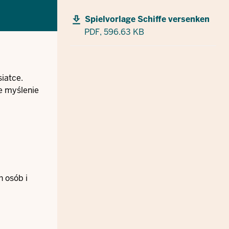
Spielvorlage Schiffe versenken
PDF,
596.63 KB
siatce.
ne myślenie
h osób i