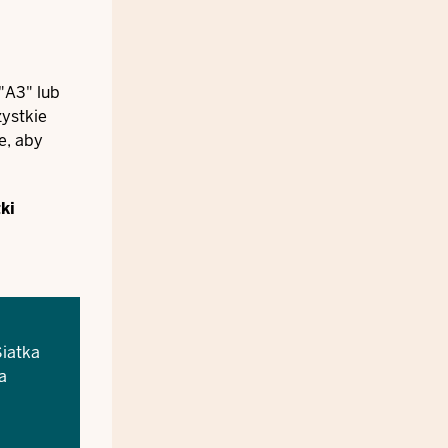
"A3" lub
zystkie
e, aby
ki
Siatka
a