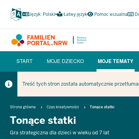
Przejdź
do
Język: Polski
Łatwy język
Pomoc wizualna
D
głównej
treści
Rodziny.
Rodzice.
Dzieci.
HAUPTNAVIGATION
START
MOJE DZIECKO
MOJE TEMATY
(BÜRGERBEREICH)
(CURREN
Treść tych stron została automatycznie przetłuma
Breadcrumb
Strona główna
Czas kreatywności
Tonące statki
Tonące statki
Gra strategiczna dla dzieci w wieku od 7 lat