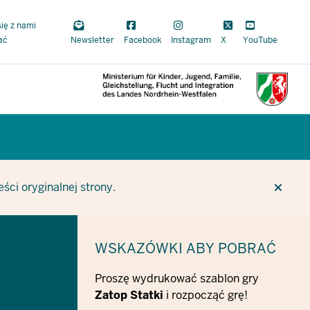
się z nami
ać
Newsletter
Facebook
Instagram
X
YouTube
CUR
CUR
BE
ci oryginalnej strony.
WSKAZÓWKI
ABY POBRAĆ
Proszę wydrukować szablon gry
Zatop Statki
i rozpocząć grę!