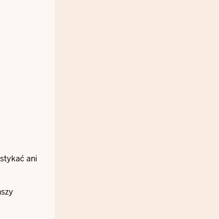
 stykać ani
nszy