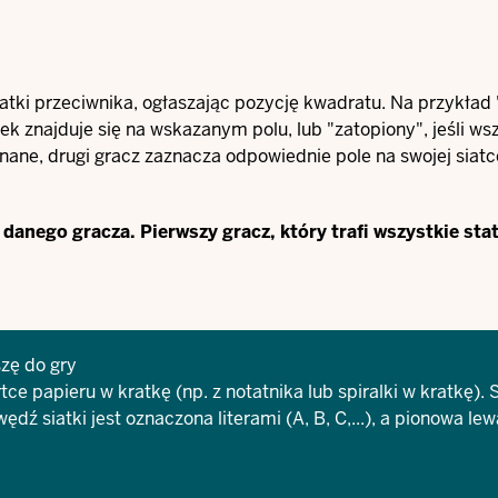
tki przeciwnika, ogłaszając pozycję kwadratu. Na przykład 
ek znajduje się na wskazanym polu, lub "zatopiony", jeśli ws
okonane, drugi gracz zaznacza odpowiednie pole na swojej siatc
anego gracza. Pierwszy gracz, który trafi wszystkie stat
zę do gry
e papieru w kratkę (np. z notatnika lub spiralki w kratkę). 
 siatki jest oznaczona literami (A, B, C,...), a pionowa lew