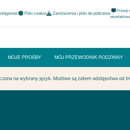
Meta
Proszę 
ostępność
Pliki cookie
Zamówienia i pliki do pobrania
Navi
skontaktow
Social
MOJE PROŚBY
MÓJ PRZEWODNIK RODZINNY
T SECTION)
czona na wybrany język. Możliwe są zatem odstępstwa od treś