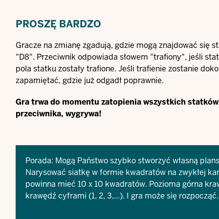
PROSZĘ BARDZO
Gracze na zmianę zgadują, gdzie mogą znajdować się sta
"D8". Przeciwnik odpowiada słowem "trafiony", jeśli stat
pola statku zostały trafione. Jeśli trafienie zostanie d
zapamiętać, gdzie już odgadł poprawnie.
Gra trwa do momentu zatopienia wszystkich statków d
przeciwnika, wygrywa!
Porada: Mogą Państwo szybko stworzyć własną plans
Narysować siatkę w formie kwadratów na zwykłej kartc
powinna mieć 10 x 10 kwadratów. Pozioma górna krawędź
krawędź cyframi (1, 2, 3,...). I gra może się rozpocząć.