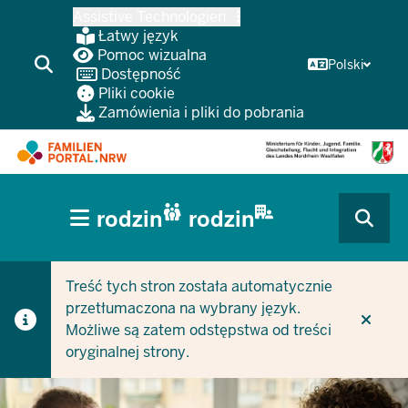
Przejdź
Assistive Technologien
do
Łatwy język
głównej
Pomoc wizualna
Polski
Dostępność
treści
Pliki cookie
Zamówienia i pliki do pobrania
HAUPTNAVIGATION
rodzin
rodzin
(BÜRGERBEREICH
CURRENT SECTION DLA FIRM/GMIN
CURRENT SECTION DLA RODZIN
MOBILE)
Treść tych stron została automatycznie
przetłumaczona na wybrany język.
Możliwe są zatem odstępstwa od treści
oryginalnej strony.