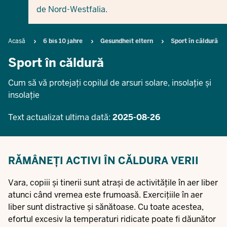
de Nord-Westfalia.
Breadcrumb
Acasă
6 bis 10 jahre
Gesundheit eltern
Sport în căldură
Sport în căldură
Cum să vă protejați copilul de arsuri solare, insolație și
insolație
Text actualizat ultima dată:
2025-08-26
RĂMÂNEȚI ACTIVI ÎN CĂLDURA VERII
Vara, copiii și tinerii sunt atrași de activitățile în aer liber
atunci când vremea este frumoasă. Exercițiile în aer
liber sunt distractive și sănătoase. Cu toate acestea,
efortul excesiv la temperaturi ridicate poate fi dăunător