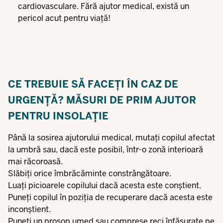
cardiovasculare. Fără ajutor medical, există un
pericol acut pentru viață!
CE TREBUIE SĂ FACEȚI ÎN CAZ DE
URGENȚĂ? MĂSURI DE PRIM AJUTOR
PENTRU INSOLAȚIE
Până la sosirea ajutorului medical, mutați copilul afectat
la umbră sau, dacă este posibil, într-o zonă interioară
mai răcoroasă.
Slăbiți orice îmbrăcăminte constrângătoare.
Luați picioarele copilului dacă acesta este conștient.
Puneți copilul în poziția de recuperare dacă acesta este
inconștient.
Puneți un prosop umed sau comprese reci înfășurate pe