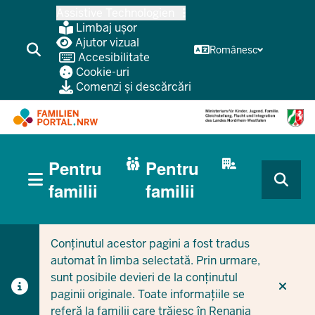
Treci
Assistive Technologien
la
Limbaj ușor
conținutul
Ajutor vizual
Românesc
Accesibilitate
principal
Cookie-uri
Comenzi și descărcări
HAUPTNAVIGATION
Pentru
Pentru
(BÜRGERBEREICH
MOBILE)
CURRENT SECTION PENTRU FAMILII
CURRENT SECTION PENTRU ÎNTREPRINDERI/MUNICIPI
familii
familii
Conținutul acestor pagini a fost tradus
automat în limba selectată. Prin urmare,
sunt posibile devieri de la conținutul
paginii originale. Toate informațiile se
referă la familii care trăiesc în Renania