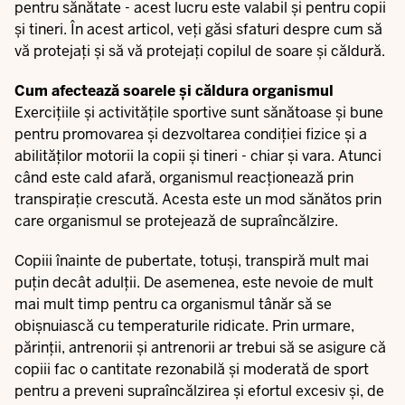
pentru sănătate - acest lucru este valabil și pentru copii
și tineri. În acest articol, veți găsi sfaturi despre cum să
vă protejați și să vă protejați copilul de soare și căldură.
Cum afectează soarele și căldura organismul
Exercițiile și activitățile sportive sunt sănătoase și bune
pentru promovarea și dezvoltarea condiției fizice și a
abilităților motorii la copii și tineri - chiar și vara. Atunci
când este cald afară, organismul reacționează prin
transpirație crescută. Acesta este un mod sănătos prin
care organismul se protejează de supraîncălzire.
Copiii înainte de pubertate, totuși, transpiră mult mai
puțin decât adulții. De asemenea, este nevoie de mult
mai mult timp pentru ca organismul tânăr să se
obișnuiască cu temperaturile ridicate. Prin urmare,
părinții, antrenorii și antrenorii ar trebui să se asigure că
copiii fac o cantitate rezonabilă și moderată de sport
pentru a preveni supraîncălzirea și efortul excesiv și, de