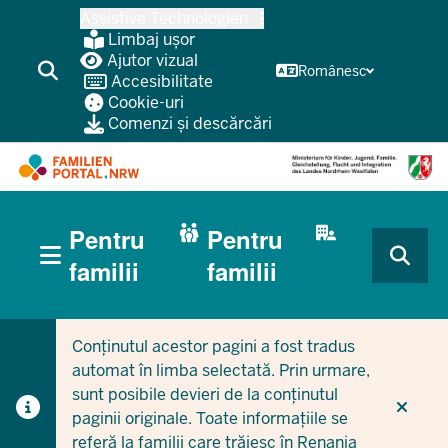
Treci
Assistive Technologien
la
Limbaj ușor
conținutul
Ajutor vizual
Românesc
Accesibilitate
principal
Cookie-uri
Comenzi și descărcări
HAUPTNAVIGATION
Pentru
Pentru
(BÜRGERBEREICH
MOBILE)
CURRENT SECTION PENTRU FAMILII
CURRENT SECTION PENTRU ÎNTREPRINDERI/MUNICIPI
familii
familii
Conținutul acestor pagini a fost tradus
automat în limba selectată. Prin urmare,
sunt posibile devieri de la conținutul
paginii originale. Toate informațiile se
referă la familii care trăiesc în Renania