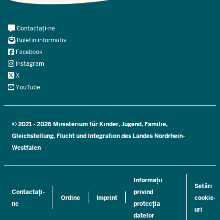
Meta
Contactați-ne
Navi
Buletin informativ
Social
Facebook
Instagram
X
YouTube
© 2021 - 2026 Ministerium für Kinder, Jugend, Familie,
Gleichstellung, Flucht und Integration des Landes Nordrhein-
Westfalen
Informații
Setări
Contactați-
privind
Ordine
Imprint
cookie-
ne
protecția
uri
datelor