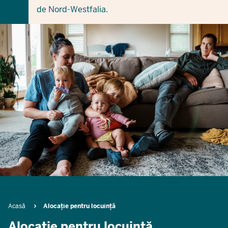
de Nord-Westfalia.
Breadcrumb
Acasă
Alocație pentru locuință
Alocație pentru locuință