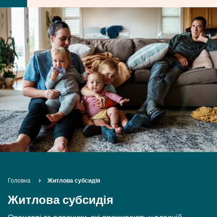
Breadcrumb
Головна
Житлова субсидія
Житлова субсидія