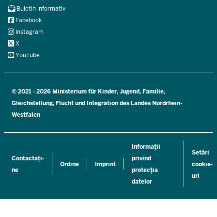
Navi
Buletin informativ
Social
Facebook
Instagram
X
YouTube
© 2021 - 2026 Ministerium für Kinder, Jugend, Familie,
Gleichstellung, Flucht und Integration des Landes Nordrhein-
Westfalen
Informații
Setări
Contactați-
privind
Ordine
Imprint
cookie-
ne
protecția
uri
datelor