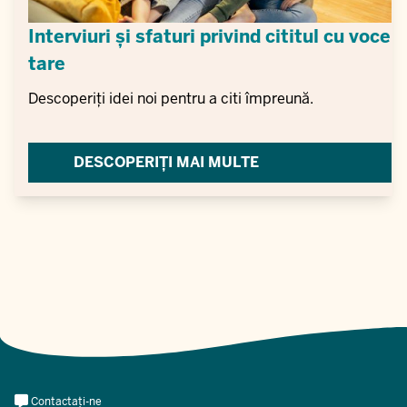
Interviuri și sfaturi privind cititul cu voce
tare
Descoperiți idei noi pentru a citi împreună.
DESCOPERIȚI MAI MULTE
Meta
Contactați-ne