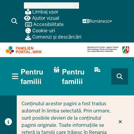
Treci
Assistive Technologien
la
Limbaj ușor
conținutul
Ajutor vizual
Românesc
Accesibilitate
principal
Cookie-uri
Comenzi și descărcări
HAUPTNAVIGATION
Pentru
Pentru
(BÜRGERBEREICH
MOBILE)
CURRENT SECTION PENTRU FAMILII
CURRENT SECTION PENTRU ÎNTREPRINDERI/MUNICIPI
familii
familii
Conținutul acestor pagini a fost tradus
automat în limba selectată. Prin urmare,
sunt posibile devieri de la conținutul
paginii originale. Toate informațiile se
referă la familii care trăiesc în Renania