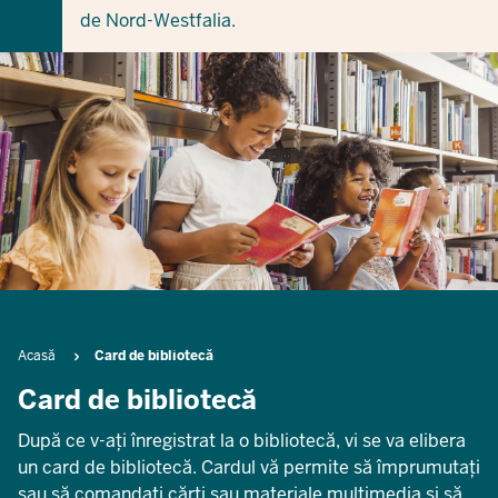
de Nord-Westfalia.
Breadcrumb
Acasă
Card de bibliotecă
Card de bibliotecă
După ce v-ați înregistrat la o bibliotecă, vi se va elibera
un card de bibliotecă. Cardul vă permite să împrumutați
sau să comandați cărți sau materiale multimedia și să