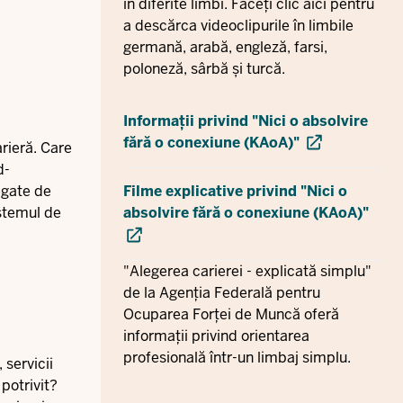
în diferite limbi. Faceți clic aici pentru
a descărca videoclipurile în limbile
germană, arabă, engleză, farsi,
poloneză, sârbă și turcă.
Informații privind "Nici o absolvire
fără o conexiune (KAoA)"
arieră. Care
d-
legate de
Filme explicative privind "Nici o
istemul de
absolvire fără o conexiune (KAoA)"
"Alegerea carierei - explicată simplu"
de la Agenția Federală pentru
Ocuparea Forței de Muncă oferă
informații privind orientarea
profesională într-un limbaj simplu.
 servicii
 potrivit?