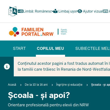
Treci
la
Limbă: Românesc
Limbaj ușor
Ajutor vizual
conținutul
principal
Familii.
Părinți.
Copii.
HAUPTNAVIGATION
START
COPILUL MEU
SUBIECTELE MEL
(BÜRGERBEREICH)
(CURRENT SECTION)
Conținutul acestor pagini a fost tradus automat în li
la familii care trăiesc în Renania de Nord-Westfalia
Breadcrumb
Acasă
De la 10 la 16 ani
Îngrijire și educație
Școala - și a
Școala - și apoi?
Orientare profesională pentru elevii din NRW