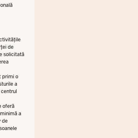
ională
tivitățile
rței de
 solicitată
erea
t primi o
turile a
 centrul
e oferă
a minimă a
v de
rsoanele