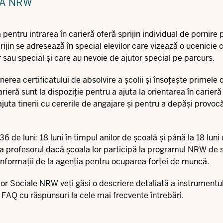
RĂ NRW
pentru intrarea în carieră oferă sprijin individual de pornire 
ijin se adresează în special elevilor care vizează o ucenicie 
r sau special și care au nevoie de ajutor special pe parcurs.
inerea certificatului de absolvire a școlii și însoțește primele 
rieră sunt la dispoziție pentru a ajuta la orientarea în carieră 
ajuta tinerii cu cererile de angajare și pentru a depăși provocă
36 de luni: 18 luni în timpul anilor de școală și până la 18 lun
reba profesorul dacă școala lor participă la programul NRW de s
informații de la agenția pentru ocuparea forței de muncă.
ilor Sociale NRW veți găsi o descriere detaliată a instrumentu
 FAQ cu răspunsuri la cele mai frecvente întrebări.