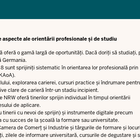
aspecte ale orientării profesionale și de studiu
oferă o gamă largă de oportunități. Dacă doriți să studiați, 
tă Germania.
 sunt sprijiniți sistematic în orientarea lor profesională prin
(KAoA).
lui, explorarea carierei, cursuri practice și îndrumare pentru
ive clare de carieră într-un stadiu incipient.
RW oferă tinerilor sprijin individual în timpul orientării
esului de aplicare.
inerii cu nevoi de sprijin) și instrumente digitale precum
 cu succes de la școală la formare sau universitate.
mera de Comerț și Industrie și târgurile de formare și locur
ți, zilele de informare universitară, cursurile de degustare și 