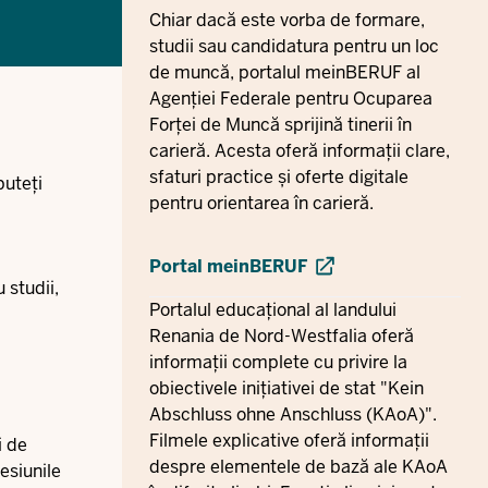
Chiar dacă este vorba de formare,
studii sau candidatura pentru un loc
de muncă, portalul meinBERUF al
Agenției Federale pentru Ocuparea
Forței de Muncă sprijină tinerii în
carieră. Acesta oferă informații clare,
sfaturi practice și oferte digitale
puteți
pentru orientarea în carieră.
Portal meinBERUF
 studii,
Portalul educațional al landului
Renania de Nord-Westfalia oferă
informații complete cu privire la
obiectivele inițiativei de stat "Kein
Abschluss ohne Anschluss (KAoA)".
Filmele explicative oferă informații
i de
despre elementele de bază ale KAoA
sesiunile