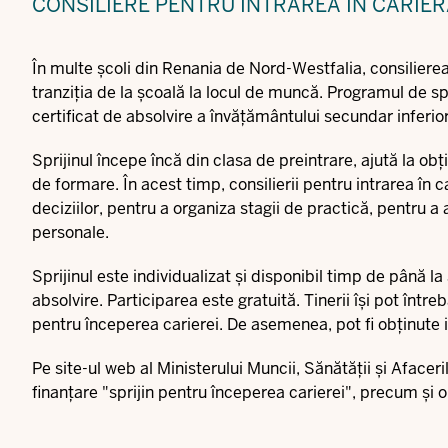
CONSILIERE PENTRU INTRAREA ÎN CARIE
În multe școli din Renania de Nord-Westfalia, consilierea 
tranziția de la școală la locul de muncă. Programul de spr
certificat de absolvire a învățământului secundar inferio
Sprijinul începe încă din clasa de preintrare, ajută la obț
de formare. În acest timp, consilierii pentru intrarea în ca
deciziilor, pentru a organiza stagii de practică, pentru a 
personale.
Sprijinul este individualizat și disponibil timp de până la 
absolvire. Participarea este gratuită. Tinerii își pot înt
pentru începerea carierei. De asemenea, pot fi obținute 
Pe site-ul web al Ministerului Muncii, Sănătății și Afacer
finanțare "
sprijin pentru începerea carierei
", precum și o