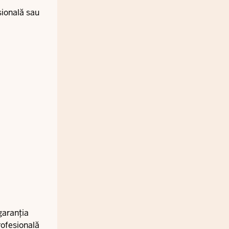
sională sau
garanția
rofesională