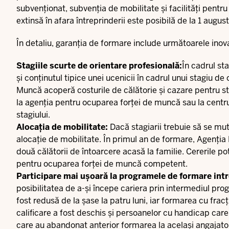
subvenționat, subvenția de mobilitate și facilități pentru
extinsă în afara întreprinderii este posibilă de la 1 augus
În detaliu, garanția de formare include următoarele inova
Stagiile scurte de orientare profesională:
În cadrul sta
și conținutul tipice unei ucenicii în cadrul unui stagiu 
Muncă acoperă costurile de călătorie și cazare pentru st
la agenția pentru ocuparea forței de muncă sau la centr
stagiului.
Alocația de mobilitate:
Dacă stagiarii trebuie să se mut
alocație de mobilitate. În primul an de formare, Agenția
două călătorii de întoarcere acasă la familie. Cererile p
pentru ocuparea forței de muncă competent.
Participare mai ușoară la programele de formare int
posibilitatea de a-și începe cariera prin intermediul pro
fost redusă de la șase la patru luni, iar formarea cu fra
calificare a fost deschis și persoanelor cu handicap care
care au abandonat anterior formarea la același angajato