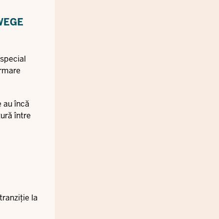
WEGE
 special
formare
e au încă
ură între
ranziție la