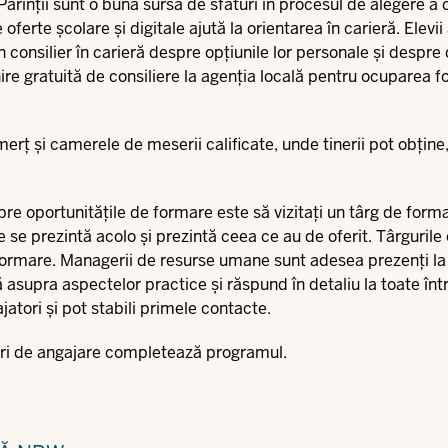
ărinții sunt o bună sursă de sfaturi în procesul de alegere a c
oferte școlare și digitale ajută la orientarea în carieră. Elevii 
consilier în carieră despre opțiunile lor personale și despre 
ire gratuită de consiliere la agenția locală pentru ocuparea f
rț și camerele de meserii calificate, unde tinerii pot obține
pre oportunitățile de formare este să vizitați un târg de form
 se prezintă acolo și prezintă ceea ce au de oferit. Târgurile
ormare. Managerii de resurse umane sunt adesea prezenți la
 asupra aspectelor practice și răspund în detaliu la toate într
jatori și pot stabili primele contacte.
viuri de angajare completează programul.