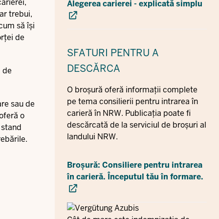
arierei,
Alegerea carierei - explicată simplu
ar trebui,
cum să își
orței de
SFATURI
PENTRU A
DESCĂRCA
, de
O broșură oferă informații complete
pe tema consilierii pentru intrarea în
are sau de
carieră în NRW. Publicația poate fi
 oferă o
descărcată de la serviciul de broșuri al
 stand
landului NRW.
ebările.
Broșură: Consiliere pentru intrarea
în carieră. Începutul tău în formare.