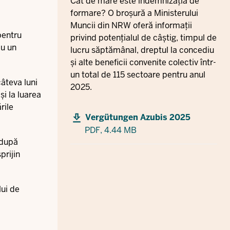
Cât de mare este indemnizația de
formare? O broșură a Ministerului
Muncii din NRW oferă informații
pentru
privind potențialul de câștig, timpul de
cu un
lucru săptămânal, dreptul la concediu
și alte beneficii convenite colectiv într-
un total de 115 sectoare pentru anul
câteva luni
2025.
și la luarea
rile
Vergütungen Azubis 2025
PDF,
4.44 MB
i după
prijin
lui de