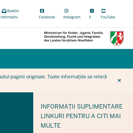
Buletin
informativ
Facebook
Instagram
X
YouTube
CUR
CUR
BE
tul paginii originale. Toate informațiile se referă
INFORMAȚII SUPLIMENTARE
LINKURI PENTRU A CITI MAI
MULTE