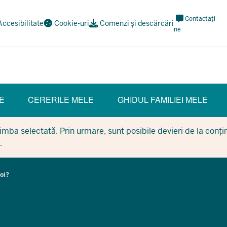
Meta
Contactați-
Accesibilitate
Cookie-uri
Comenzi și descărcări
Navi
ne
Social
E
CERERILE MELE
GHIDUL FAMILIEI MELE
mba selectată. Prin urmare, sunt posibile devieri de la conținu
.
poi?