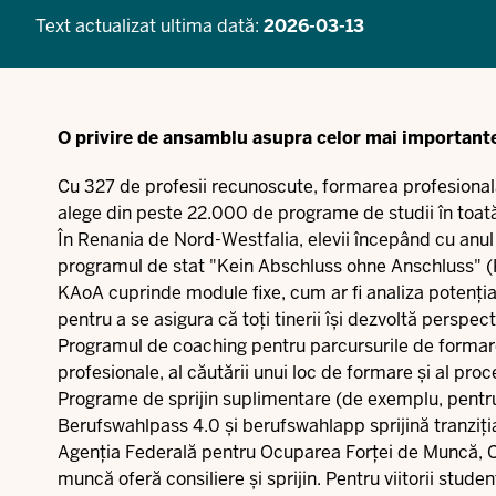
Text actualizat ultima dată:
2026-03-13
O privire de ansamblu asupra celor mai importante 
Cu 327 de profesii recunoscute, formarea profesională 
alege din peste 22.000 de programe de studii în toa
În Renania de Nord-Westfalia, elevii începând cu anul 8
programul de stat "Kein Abschluss ohne Anschluss" 
KAoA cuprinde module fixe, cum ar fi analiza potențialu
pentru a se asigura că toți tinerii își dezvoltă perspect
Programul de coaching pentru parcursurile de formare N
profesionale, al căutării unui loc de formare și al proc
Programe de sprijin suplimentare (de exemplu, pentru t
Berufswahlpass 4.0 și berufswahlapp sprijină tranziția
Agenția Federală pentru Ocuparea Forței de Muncă, Ca
muncă oferă consiliere și sprijin. Pentru viitorii studen