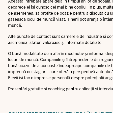
Această întrebare apare deja în timpul anilor de școală. P
deoarece ei își cunosc cel mai bine copilul. În plus, multe 
de asemenea, să profite de ocazie pentru a discuta cu un 
găsească locul de muncă visat. Tinerii pot aranja o întâln
muncă.
Alte puncte de contact sunt camerele de industrie și come
asemenea, sfaturi valoroase și informații detaliate.
O bună modalitate de a afla în mod activ și informal des
locuri de muncă. Companiile și întreprinderile din regiune
bună ocazie de a cunoaște îndeaproape companiile de f
împreună cu stagiarii, care oferă o perspectivă autentică
Elevii își fac o impresie personală despre potențialii anga
Prezentări gratuite și coaching pentru aplicații și inter