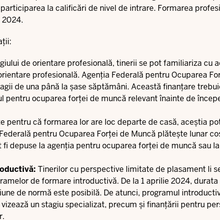
 participarea la calificări de nivel de intrare. Formarea profes
t 2024.
ții:
giului de orientare profesională, tinerii se pot familiariza cu ac
de orientare profesională. Agenția Federală pentru Ocuparea Fo
agii de una până la șase săptămâni. Această finanțare trebuie
ul pentru ocuparea forței de muncă relevant înainte de încep
e pentru că formarea lor are loc departe de casă, aceștia po
 Federală pentru Ocuparea Forței de Muncă plătește lunar cos
ot fi depuse la agenția pentru ocuparea forței de muncă sau la
roductivă:
Tinerilor cu perspective limitate de plasament li s
gramelor de formare introductivă. De la 1 aprilie 2024, durat
cțiune de normă este posibilă. De atunci, programul introducti
 vizează un stagiu specializat, precum și finanțării pentru pe
r.