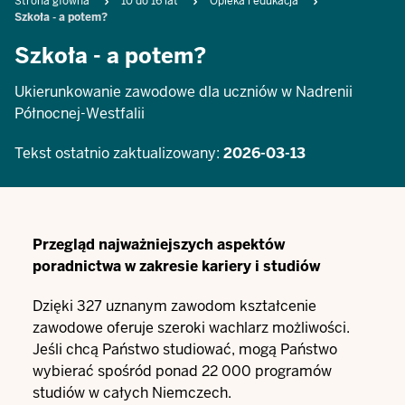
Breadcrumb
Strona główna
10 do 16 lat
Opieka i edukacja
Szkoła - a potem?
Szkoła - a potem?
Ukierunkowanie zawodowe dla uczniów w Nadrenii
Północnej-Westfalii
Tekst ostatnio zaktualizowany:
2026-03-13
Przegląd najważniejszych aspektów
poradnictwa w zakresie kariery i studiów
Dzięki 327 uznanym zawodom kształcenie
zawodowe oferuje szeroki wachlarz możliwości.
Jeśli chcą Państwo studiować, mogą Państwo
wybierać spośród ponad 22 000 programów
studiów w całych Niemczech.