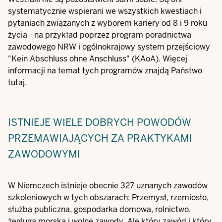
systematycznie wspierani we wszystkich kwestiach i
pytaniach związanych z wyborem kariery od 8 i 9 roku
życia - na przykład poprzez program poradnictwa
zawodowego NRW i ogólnokrajowy system przejściowy
"Kein Abschluss ohne Anschluss" (KAoA). Więcej
informacji na temat tych programów znajdą Państwo
tutaj.
ISTNIEJE WIELE DOBRYCH POWODÓW
PRZEMAWIAJĄCYCH ZA PRAKTYKAMI
ZAWODOWYMI
W Niemczech istnieje obecnie 327 uznanych zawodów
szkoleniowych w tych obszarach: Przemysł, rzemiosło,
służba publiczna, gospodarka domowa, rolnictwo,
żegluga morska i wolne zawody. Ale który zawód i który