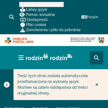
Przejdź
Assistive Technologien
do
Łatwy język
głównej
Pomoc wizualna
Polski
Dostępność
treści
Pliki cookie
Zamówienia i pliki do pobrania
HAUPTNAVIGATION
rodzin
rodzin
(BÜRGERBEREICH
CURRENT SECTION DLA FIRM/GMIN
CURRENT SECTION DLA RODZIN
MOBILE)
Treść tych stron została automatycznie
przetłumaczona na wybrany język.
Możliwe są zatem odstępstwa od treści
oryginalnej strony.