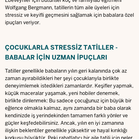
Ebeveynler için bütünsel koç ve familylab eğitmeni
Wolfgang Bergmann, tatillerin tüm aile üyeleri için
stressiz ve keyifli geçmesini sağlamak için babalara özel
ipuçları veriyor.
ÇOCUKLARLA STRESSIZ TATILLER -
BABALAR IÇIN UZMAN IPUÇLARI
Tatiller genellikle babaların yılın geri kalanında çok az
zaman ayırabildikleri her şeyi çocuklarıyla birlikte
deneyimlemek istedikleri zamanlardır. Keşifler yapmak,
küçük maceralar yaşamak, yeni hobiler denemek,
birlikte dinlenmek: Bu sadece çocuğunuz için büyük bir
eğlence olmakla kalmaz, aynı zamanda bir baba olarak
kendinizde iş yerindekinden tamamen farklı yönler ve
güçler keşfedebilirsiniz. Ancak, yılın en iyi zamanına
ilişkin beklentiler genellikle yüksektir ve hayal kırıklığı
korkusu büyüktür. Peki rahatlatıcı bir aile tatili için neler