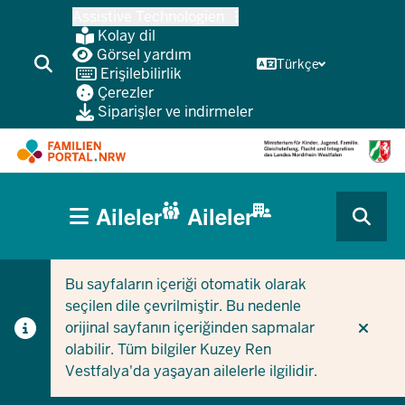
Ana
Assistive Technologien
içeriğe
Kolay dil
atla
Görsel yardım
Türkçe
Erişilebilirlik
Çerezler
Siparişler ve indirmeler
HAUPTNAVIGATION
Aileler
Aileler
(BÜRGERBEREICH
CURRENT SECTION AILELER IÇIN
CURRENT SECTION ŞIRKETLER/BELEDIYELER IÇIN
MOBILE)
Bu sayfaların içeriği otomatik olarak
seçilen dile çevrilmiştir. Bu nedenle
orijinal sayfanın içeriğinden sapmalar
olabilir. Tüm bilgiler Kuzey Ren
Vestfalya'da yaşayan ailelerle ilgilidir.