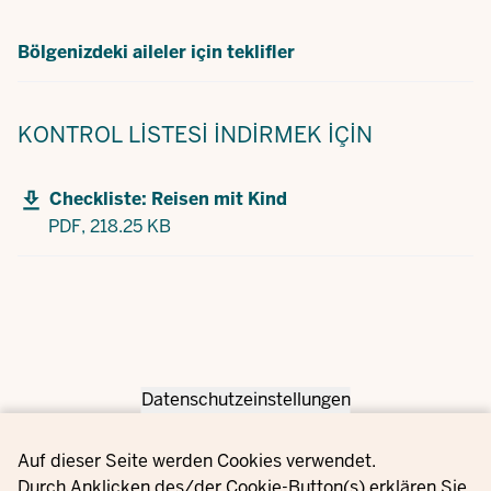
Bölgenizdeki aileler için teklifler
KONTROL LISTESI
İNDIRMEK IÇIN
Checkliste: Reisen mit Kind
PDF,
218.25 KB
Datenschutzeinstellungen
Privacy settings
Auf dieser Seite werden Cookies verwendet.
Durch Anklicken des/der Cookie-Button(s) erklären Sie