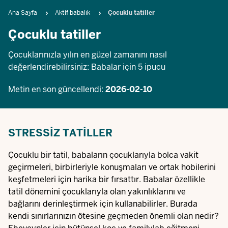
Breadcrumb
Ana Sayfa
Aktif babalık
Çocuklu tatiller
Çocuklu tatiller
Çocuklarınızla yılın en güzel zamanını nasıl
değerlendirebilirsiniz: Babalar için 5 ipucu
Metin en son güncellendi:
2026-02-10
STRESSIZ TATILLER
Çocuklu bir tatil, babaların çocuklarıyla bolca vakit
geçirmeleri, birbirleriyle konuşmaları ve ortak hobilerini
keşfetmeleri için harika bir fırsattır. Babalar özellikle
tatil dönemini çocuklarıyla olan yakınlıklarını ve
bağlarını derinleştirmek için kullanabilirler. Burada
kendi sınırlarınızın ötesine geçmeden önemli olan nedir?