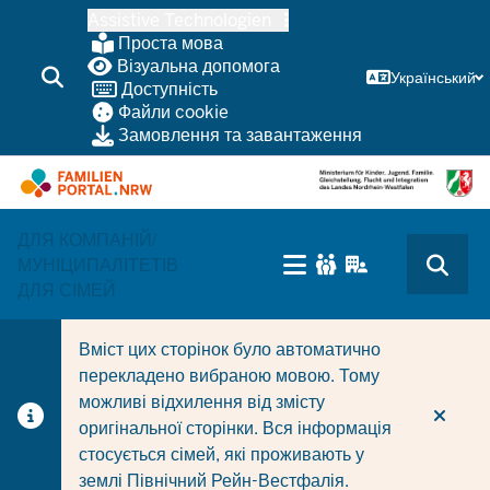
Перейти
Assistive Technologien
до
Проста мова
основного
Візуальна допомога
Український
Доступність
змісту
Файли cookie
Замовлення та завантаження
ДЛЯ КОМПАНІЙ/
HAUPTNAVIGATION
МУНІЦИПАЛІТЕТІВ
(TRÄGERBEREICH)
ДЛЯ СІМЕЙ
Вміст цих сторінок було автоматично
перекладено вибраною мовою. Тому
можливі відхилення від змісту
оригінальної сторінки. Вся інформація
стосується сімей, які проживають у
землі Північний Рейн-Вестфалія.