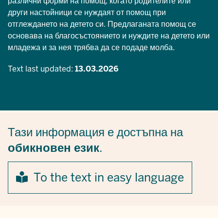
различни форми на помощ, когато родителите или
други настойници се нуждаят от помощ при
отглеждането на детето си. Предлаганата помощ се
основава на благосъстоянието и нуждите на детето или
младежа и за нея трябва да се подаде молба.
Text last updated:
13.03.2026
Тази информация е достъпна на
обикновен език
.
To the text in easy language