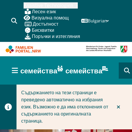
Skip
Assistive Technologien
to
Лесен език
main
Визуална помощ
Bulgarian
Достъпност
content
Бисквитки
Поръчки и изтегляния
HAUPTNAVIGATION
семейства
семейства
(BÜRGERBEREICH
CURRENT SECTION ЗА СЕМЕЙСТВА
CURRENT SECTION ЗА ФИРМИ/ОБЩИНИ
MOBILE)
Съдържанието на тези страници е
преведено автоматично на избрания
език. Възможно е да има отклонения от
съдържанието на оригиналната
страница.