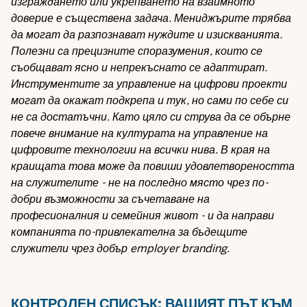
изграждането или укрепването на взаимното
доверие е съществена задача. Мениджърите трябва
да могат да разпознават нуждите и изискванията.
Полезни са прецизните споразумения, които се
съобщават ясно и непрекъснато се адаптират.
Инструментите за управление на цифрови проекти
могат да окажат подкрепа и тук, но сами по себе си
не са достатъчни. Като цяло си струва да се обърне
повече внимание на културата на управление на
цифровите технологии на всички нива. В края на
краищата това може да повиши удовлетвореността
на служителите - не на последно място чрез по-
добри възможности за съчетаване на
професионалния и семейния живот - и да направи
компанията по-привлекателна за бъдещите
служители чрез добър employer branding.
КОНТРОЛЕН СПИСЪК: ВАШИЯТ ПЪТ КЪМ