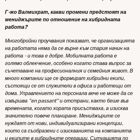
Г-жо Валмихрат, какви промени предстоят на
мениджърите по отношение на хибридната
работа?
Многобройни проучвания показват, че организацията
на работата няма да се върне към стария начин на
работа - и това е добре. Мобилната работа е
голямо облекчение, особено когато става въпрос за
съчетаване на професионалния и семейния живот. В
много компании ще се формират хибридни екипи,
състоящи се от служители в офиса и работещи от
дома. Управлението на персонала вече не може да се
извършва "en passant" и отстрани, както беше във
времената, когато хората присъстваха, а изисква
значително повече планиране. Мениджърите се
нуждаят от нови, индивидуализирани концепции,
които са съобразени с изискванията на компанията
и екипите в хибридните операции. Ситуацията по