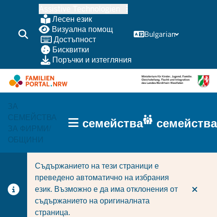
Skip
Assistive Technologien
to
Лесен език
main
Визуална помощ
Bulgarian
Достъпност
content
Бисквитки
Поръчки и изтегляния
ЗА
HAUPTNAVIGATION
СЕМЕЙСТВА
семейства
семейства
(TRÄGERBEREICH)
ЗА ФИРМИ/
ОБЩИНИ
Съдържанието на тези страници е
преведено автоматично на избрания
език. Възможно е да има отклонения от
съдържанието на оригиналната
страница.