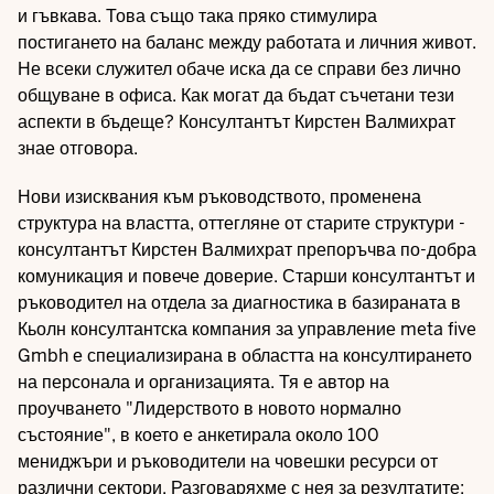
и гъвкава. Това също така пряко стимулира
постигането на баланс между работата и личния живот.
Не всеки служител обаче иска да се справи без лично
общуване в офиса. Как могат да бъдат съчетани тези
аспекти в бъдеще? Консултантът Кирстен Валмихрат
знае отговора.
Нови изисквания към ръководството, променена
структура на властта, оттегляне от старите структури -
консултантът Кирстен Валмихрат препоръчва по-добра
комуникация и повече доверие. Старши консултантът и
ръководител на отдела за диагностика в базираната в
Кьолн консултантска компания за управление meta five
Gmbh е специализирана в областта на консултирането
на персонала и организацията. Тя е автор на
проучването "Лидерството в новото нормално
състояние", в което е анкетирала около 100
мениджъри и ръководители на човешки ресурси от
различни сектори. Разговаряхме с нея за резултатите: