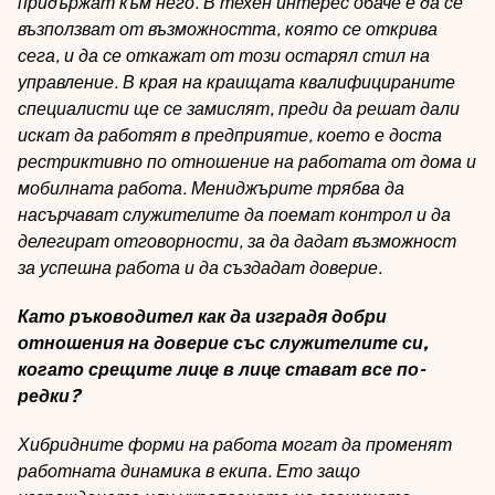
придържат към него. В техен интерес обаче е да се
възползват от възможността, която се открива
сега, и да се откажат от този остарял стил на
управление. В края на краищата квалифицираните
специалисти ще се замислят, преди да решат дали
искат да работят в предприятие, което е доста
рестриктивно по отношение на работата от дома и
мобилната работа. Мениджърите трябва да
насърчават служителите да поемат контрол и да
делегират отговорности, за да дадат възможност
за успешна работа и да създадат доверие.
Като ръководител как да изградя добри
отношения на доверие със служителите си,
когато срещите лице в лице стават все по-
редки?
Хибридните форми на работа могат да променят
работната динамика в екипа. Ето защо