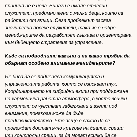
принцип не е нова. Винаги е имало отделни
служители, предимно жени с малки деца, които са
работили от вкъщи. Сега проблемът засяга
значително повече служители, така че е добре
мениджърите да разработят гъвкава и ориентирана
към бъдещето стратегия за управление.
Къде са подводните камъни и на какво трябва да
обърнат особено внимание мениджърите?
Не бива да се подценява комуникацията и
управленската работа, които се изискват тук.
Координирането на хибридни екипи при поддържане
на хармонична работна атмосфера, в която всички
служители се чувстват забелязани и взети под
внимание, понякога може да бъде
предизвикателство. Ето защо е важно да се
провеждат достатъчно кръгове на диалог, срещи
или контролни срещи, за да могат всички да се