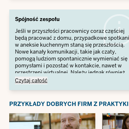
miejsca była równie możliwa i zgodna z życiem
rodzinnym i prywatnym. Tylko wspólnie mogą
Państwo opracować rozwiązania, które będą
Spójność zespołu
odpowiednie dla wszystkich. Ankiety
przeprowadzane za pomocą narzędzi do
Jeśli w przyszłości pracownicy coraz częściej
głosowania online mogą na przykład dostarczy
będą pracować z domu, przypadkowe spotkan
wstępnego obrazu nastrojów, na podstawie
w aneksie kuchennym staną się przeszłością.
którego można opracować odpowiednie środki
Nowe kanały komunikacji, takie jak czaty,
pomogą ludziom spontanicznie wymieniać się
pomysłami i pozostać w kontakcie, nawet w
przestrzeni wirtualnej. Należy jednak również
rozważyć, które wydarzenia powinny ponowni
Spójność zespołu -
Czytaj całość
odbywać się twarzą w twarz. Na przykład
uroczystości firmowe nabierają innej dynamiki
w prawdziwym życiu niż podczas
PRZYKŁADY DOBRYCH FIRM Z PRAKTYKI
wideokonferencji.