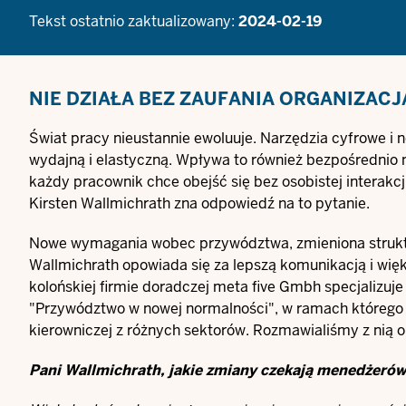
Tekst ostatnio zaktualizowany:
2024-02-19
NIE DZIAŁA BEZ ZAUFANIA
ORGANIZACJ
Świat pracy nieustannie ewoluuje. Narzędzia cyfrowe i 
wydajną i elastyczną. Wpływa to również bezpośredni
każdy pracownik chce obejść się bez osobistej interakc
Kirsten Wallmichrath zna odpowiedź na to pytanie.
Nowe wymagania wobec przywództwa, zmieniona struktura
Wallmichrath opowiada się za lepszą komunikacją i wię
kolońskiej firmie doradczej meta five Gmbh specjalizuj
"Przywództwo w nowej normalności", w ramach którego
kierowniczej z różnych sektorów. Rozmawialiśmy z nią o
Pani Wallmichrath, jakie zmiany czekają menedżerów