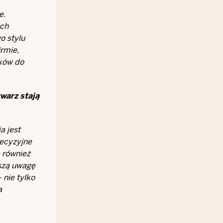
e.
ych
o stylu
rmie,
ików do
warz stają
a jest
ecyzyjne
 również
kszą uwagę
nie tylko
a