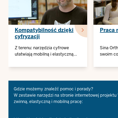
Kompatybilność dzięki
Praca 
cyfryzacji
Z terenu: narzędzia cyfrowe
Sina Orth
ułatwiają mobilną i elastyczną
swoim co
pracę
zawodo
Gdzie możemy znaleźć pomoc i porady?
W zestawie narzędzi na stronie internetowej proje
zwinną, elastyczną i mobilną pracę: