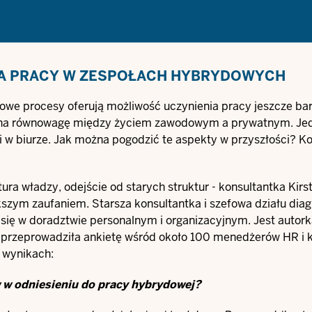
A PRACY W ZESPOŁACH HYBRYDOWYCH
nowe procesy oferują możliwość uczynienia pracy jeszcze bar
o na równowagę między życiem zawodowym a prywatnym. Jed
ji w biurze. Jak można pogodzić te aspekty w przyszłości? K
 władzy, odejście od starych struktur - konsultantka Kirs
kszym zaufaniem. Starsza konsultantka i szefowa działu diag
e się w doradztwie personalnym i organizacyjnym. Jest autor
 przeprowadziła ankietę wśród około 100 menedżerów HR i 
 wynikach:
 w odniesieniu do pracy hybrydowej?