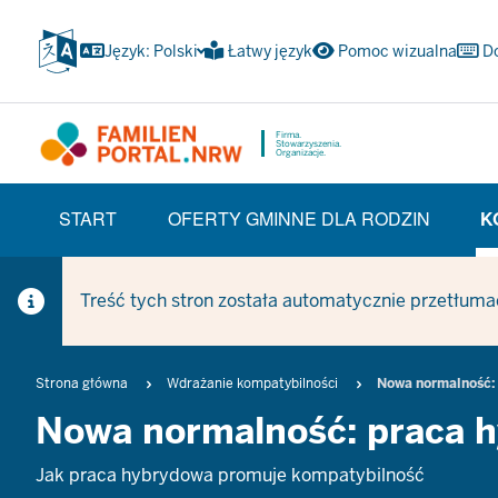
Przejdź
do
Język: Polski
Łatwy język
Pomoc wizualna
D
głównej
treści
Firma.
Stowarzyszenia.
Organizacje.
HAUPTNAVIGATION
START
OFERTY GMINNE DLA RODZIN
K
(TRÄGERBEREICH)
Treść tych stron została automatycznie przetłuma
Breadcrumb
Strona główna
Wdrażanie kompatybilności
Nowa normalność:
Nowa normalność: praca 
Jak praca hybrydowa promuje kompatybilność