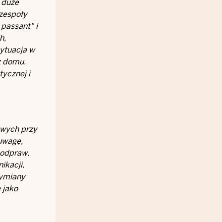
o duże
 zespoły
passant" i
h,
ytuacja w
z domu.
ycznej i
owych przy
uwagę,
 odpraw,
ikacji,
wymiany
 jako