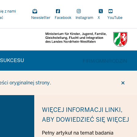
się z nami
ać
Newsletter
Facebook
Instagram
X
YouTube
 SUKCESU
BEREICHSWECHSEL
FIRM/
GMIN
RODZIN
ci oryginalnej strony.
WIĘCEJ INFORMACJI
LINKI,
ABY DOWIEDZIEĆ SIĘ WIĘCEJ
Pełny artykuł na temat badania