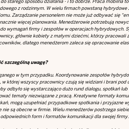
do starego sposobu działania - i to dobrze. Praca mobilna t
awodowego z rodzinnym. W wielu firmach powstaną hybrydowe
 domu. Zarządzanie personelem nie może już odbywać się "en 
znacznie więcej planowania. Menedżerowie potrzebują nowyc
 do wymagań firmy i zespołów w operacjach hybrydowych. S
cownicy, głównie kobiety z małymi dziećmi, którzy pracowali 
acowników, dlatego menedżerom zaleca się opracowanie elast
cić szczególną uwagę?
maganego w tym przypadku. Koordynowanie zespołów hybryd
w której wszyscy pracownicy czują się widziani i brani pod 
by odbyło się wystarczająco dużo rund dialogu, spotkań lub
ować tematy niezwiązane z pracą. Kreatywne formaty komun
otkań, mogą uzupełniać przypadkowe spotkania i przyjazne 
 nie są obecne w firmie. Wielu menedżerów postrzega siebie
 odpowiednich form i formatów komunikacji dla swojej firmy.