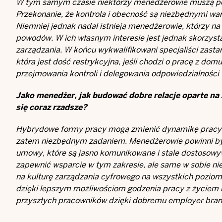
W tym samym czasie niektórzy menedżerowie muszą poż
Przekonanie, że kontrola i obecność są niezbędnymi wa
Niemniej jednak nadal istnieją menedżerowie, którzy na
powodów. W ich własnym interesie jest jednak skorzystan
zarządzania. W końcu wykwalifikowani specjaliści zasta
która jest dość restrykcyjna, jeśli chodzi o pracę z d
przejmowania kontroli i delegowania odpowiedzialności 
Jako menedżer, jak budować dobre relacje oparte na 
się coraz rzadsze?
Hybrydowe formy pracy mogą zmienić dynamikę pracy w
zatem niezbędnym zadaniem. Menedżerowie powinni być
umowy, które są jasno komunikowane i stale dostosowy
zapewnić wsparcie w tym zakresie, ale same w sobie nie
na kulturę zarządzania cyfrowego na wszystkich poziom
dzięki lepszym możliwościom godzenia pracy z życiem ro
przyszłych pracowników dzięki dobremu employer bran