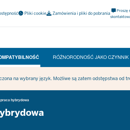
Meta
Proszę 
ostępność
Pliki cookie
Zamówienia i pliki do pobrania
Navi
skontaktow
Social
OMPATYBILNOŚĆ
RÓŻNORODNOŚĆ JAKO CZYNNIK
(CURRENT SECTION)
czona na wybrany język. Możliwe są zatem odstępstwa od treś
 praca hybrydowa
hybrydowa