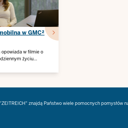
mobilna w GMC²
 opowiada w filmie o
dziennym życiu
wym
ktu "ZEITREICH" znajdą Państwo wiele pomocnych pomysłów n