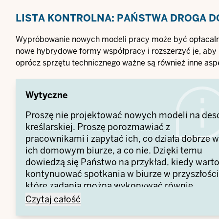
LISTA KONTROLNA: PAŃSTWA DROGA 
Wypróbowanie nowych modeli pracy może być opłacalne
nowe hybrydowe formy współpracy i rozszerzyć je, aby 
oprócz sprzętu technicznego ważne są również inne asp
Wytyczne
Proszę nie projektować nowych modeli na des
kreślarskiej. Proszę porozmawiać z
pracownikami i zapytać ich, co działa dobrze w
ich domowym biurze, a co nie. Dzięki temu
dowiedzą się Państwo na przykład, kiedy wart
kontynuować spotkania w biurze w przyszłości
które zadania można wykonywać równie
wydajnie z domu, a które problemy wymagają
Wytyczne -
Czytaj całość
jeszcze rozwiązania, aby praca z dowolnego