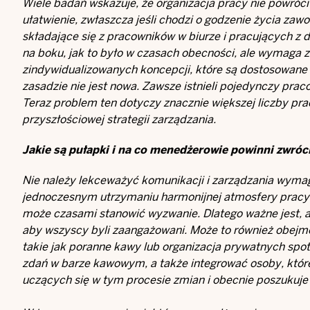
Wiele badań wskazuje, że organizacja pracy nie powróci 
ułatwienie, zwłaszcza jeśli chodzi o godzenie życia z
składające się z pracowników w biurze i pracujących z
na boku, jak to było w czasach obecności, ale wymaga 
zindywidualizowanych koncepcji, które są dostosowane
zasadzie nie jest nowa. Zawsze istnieli pojedynczy pra
Teraz problem ten dotyczy znacznie większej liczby pr
przyszłościowej strategii zarządzania.
Jakie są pułapki i na co menedżerowie powinni zwró
Nie należy lekceważyć komunikacji i zarządzania wy
jednoczesnym utrzymaniu harmonijnej atmosfery pracy, 
może czasami stanowić wyzwanie. Dlatego ważne jest, a
aby wszyscy byli zaangażowani. Może to również obejm
takie jak poranne kawy lub organizacja prywatnych sp
zdań w barze kawowym, a także integrować osoby, które
uczących się w tym procesie zmian i obecnie poszukuje