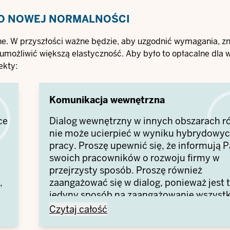
DO NOWEJ NORMALNOŚCI
. W przyszłości ważne będzie, aby uzgodnić wymagania, zn
umożliwić większą elastyczność. Aby było to opłacalne dla w
ekty:
Komunikacja wewnętrzna
ce
Dialog wewnętrzny w innych obszarach r
nie może ucierpieć w wyniku hybrydowy
pracy. Proszę upewnić się, że informują 
swoich pracowników o rozwoju firmy w
o
przejrzysty sposób. Proszę również
,
zaangażować się w dialog, ponieważ jest 
jedyny sposób na zaangażowanie wszyst
pracowników. Na przykład, proszę założy
Komunikacja wewnętrzna -
Czytaj całość
klasyczną, dobrze znaną skrzynkę na suge