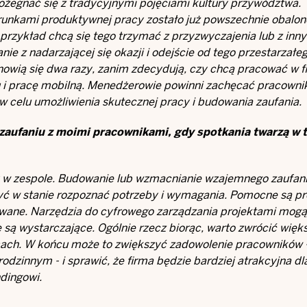
egnać się z tradycyjnymi pojęciami kultury przywództwa.
runkami produktywnej pracy zostało już powszechnie obalon
 przykład chcą się tego trzymać z przyzwyczajenia lub z inn
ie z nadarzającej się okazji i odejście od tego przestarzałeg
nowią się dwa razy, zanim zdecydują, czy chcą pracować w fi
omu i pracę mobilną. Menedżerowie powinni zachęcać pracown
w celu umożliwienia skutecznej pracy i budowania zaufania.
zaufaniu z moimi pracownikami, gdy spotkania twarzą w t
 zespole. Budowanie lub wzmacnianie wzajemnego zaufani
 w stanie rozpoznać potrzeby i wymagania. Pomocne są pr
wane. Narzędzia do cyfrowego zarządzania projektami mogą
 są wystarczające. Ogólnie rzecz biorąc, warto zwrócić wię
ach. W końcu może to zwiększyć zadowolenie pracowników - 
dzinnym - i sprawić, że firma będzie bardziej atrakcyjna dl
dingowi.