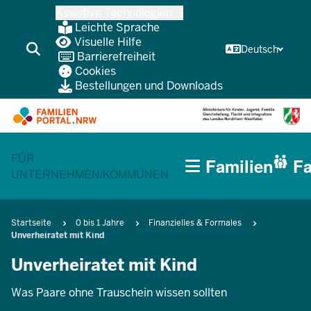
Zum
Assistive Technologien
Inhalt
Leichte Sprache
wechseln
Visuelle Hilfe
Deutsch
Barrierefreiheit
Cookies
Bestellungen und Downloads
HAUPTNAVIGATION
CURRENT SECTION FÜR FAMILIEN
FÜR
Familien
Fa
(BÜRGERBEREICH
UNTERNEHMEN/KOMMUNEN
MOBILE)
Pfadnavigation
Startseite
0 bis 1 Jahre
Finanzielles & Formales
Unverheiratet mit Kind
Unverheiratet mit Kind
Was Paare ohne Trauschein wissen sollten